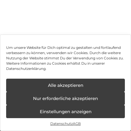
Um unsere Website für Dich optimal zu gestalten und fortlaufend
verbessern zu können, verwenden wir Cookies. Durch die weitere
Nutzung der Website stimmst Du der Verwendung von Cookies zu.
Impressum
Weitere Informationen zu Cookies erhältst Du in unserer
Datenschutzerklärung.
AGB
Datenschutz
Alle akzeptieren
Vertrag widerrufen
Nur erforderliche akzeptieren
Hinweis zur Batterieentsorgung
Einstellungen anzeigen
Newsletter
Datenschutz
AGB
©
2026
, Brodos AG – All Rights Reserved.