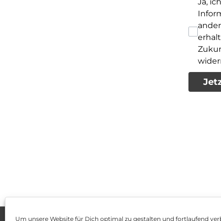
Ja, i
Infor
ander
erhal
Zukun
wider
Jet
Um unsere Website für Dich optimal zu gestalten und fortlaufend ver