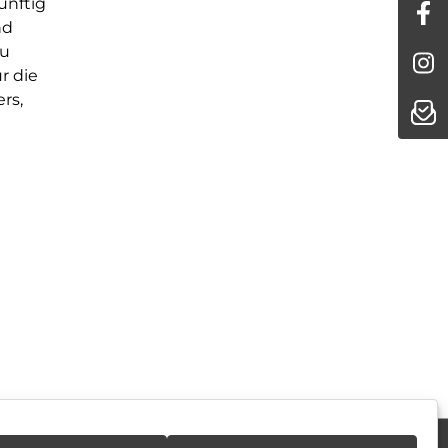
ünftig
nd
zu
r die
rs,