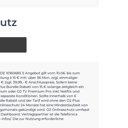
hutz
E 10160685 1) Angebot gilt vom 10.06. bis zum
g à 15 € mtl. über 36 Mon. zzgl. einmaliger
 zzgl. 39,99,- € Anschlusspreis. Sofern keine
Plus Bundle Rabatt von 15 € solange zeitgleich ein
emium oder O2 TV Premium Pro inkl. Netflix und
separate Konditionen. Sollte innerhalb von 6
le Rabatt und der Tarif wird ohne den O2 Plus
Onlineschutz 24 Monate hat eine Mindestlaufzeit von
rungsmonats gekündigt wird. O2 Onlineschutz umfasst
Dashboard. Vertragspartner ist die Telefónica
fos/. Die zur Nutzung erforderliche