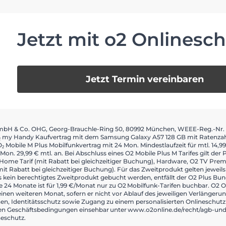
Jetzt mit o2 Onlinesc
Jetzt Termin vereinbaren
 GmbH & Co. OHG, Georg-Brauchle-Ring 50, 80992 München, WEEE-Reg.-Nr. D
 my Handy Kaufvertrag mit dem Samsung Galaxy A57 128 GB mit Ratenzahlun
Mobile M Plus Mobilfunkvertrag mit 24 Mon. Mindestlaufzeit für mtl. 14,99 €
Mon. 29,99 € mtl. an. Bei Abschluss eines O2 Mobile Plus M Tarifes gilt der 
2 Home Tarif (mit Rabatt bei gleichzeitiger Buchung), Hardware, O2 TV Pr
t Rabatt bei gleichzeitiger Buchung). Für das Zweitprodukt gelten jeweils 
kein berechtigtes Zweitprodukt gebucht werden, entfällt der O2 Plus Bund
e 24 Monate ist für 1,99 €/Monat nur zu O2 Mobilfunk-Tarifen buchbar. O2 
inen weiteren Monat, sofern er nicht vor Ablauf des jeweiligen Verlänge
en, Identitätsschutz sowie Zugang zu einem personalisierten Onlineschutz 
 Geschäftsbedingungen einsehbar unter www.o2online.de/recht/agb-und-in
eschutz.