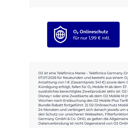
O2 ist eine Telefónica Marke – Telefónica Germany
07.07.2026 für Neukunden und besteht aus einem O₂
Anzahlung von 1 € (Gesamtpreis: 541 €) sowie dem O₂ 
Kündigung erfolgt, fallen für O₂ Mobile M ab dem 37. 
zusätzliches berechtigtes Zweitprodukt aktiv ist: O
Disney+ oder eine Zweitkarte ab dem O2 Mobile M (mi
Wochen nach Erstbuchung des O2 Mobile Plus Tarifs 
Bundle Rabatt fortgeführt. 2) O2 Onlineschutz Mobil
24 Monaten und verlängert sich danach jeweils um e
den Schutz vor unsicheren Webseiten, Filterfunktion
Germany GmbH & Co. OHG; es gelten die Allgemeinen
Datenverbindung ist nicht Gegenstand von O2 Onlin