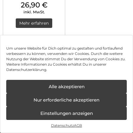
26,90
€
inkl. MwSt.
Mehr erfahren
Um unsere Website für Dich optimal zu gestalten und fortlaufend
verbessern zu können, verwenden wir Cookies. Durch die weitere
Nutzung der Website stimmst Du der Verwendung von Cookies zu.
Impressum
Weitere Informationen zu Cookies erhältst Du in unserer
Datenschutzerklärung.
AGB
Datenschutz
Alle akzeptieren
Vertrag widerrufen
Nur erforderliche akzeptieren
Hinweis zur Batterieentsorgung
Einstellungen anzeigen
Newsletter
Datenschutz
AGB
©
2026
, Brodos AG – All Rights Reserved.