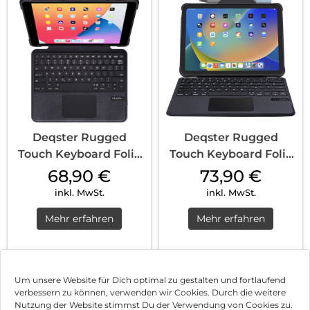
Deqster Rugged
Deqster Rugged
Touch Keyboard Folio
Touch Keyboard Folio
10.2″ für iPad (7./ 8./ 9.
für iPad 10,9″ (10. Gen.)
68,90
€
73,90
€
Gen.) Schwarz
Schwarz
inkl. MwSt.
inkl. MwSt.
Mehr erfahren
Mehr erfahren
1
2
Nächste
Um unsere Website für Dich optimal zu gestalten und fortlaufend
verbessern zu können, verwenden wir Cookies. Durch die weitere
Nutzung der Website stimmst Du der Verwendung von Cookies zu.