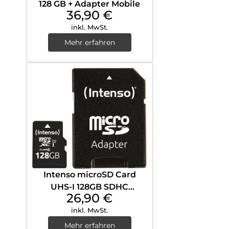
128 GB + Adapter Mobile
36,90
€
inkl. MwSt.
Mehr erfahren
Intenso microSD Card
UHS-I 128GB SDHC
26,90
€
Performance Schwarz
inkl. MwSt.
Mehr erfahren