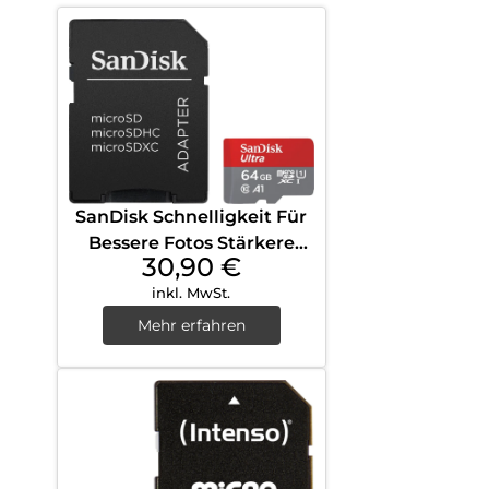
SanDisk Schnelligkeit Für
Bessere Fotos Stärkere
30,90
€
App Leistung und Full HD
inkl. MwSt.
Videos
Mehr erfahren