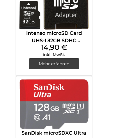
Intenso microSD Card
UHS-I 32GB SDHC
14,90
€
Performance Schwarz
inkl. MwSt.
Mehr erfahren
SanDisk microSDXC Ultra