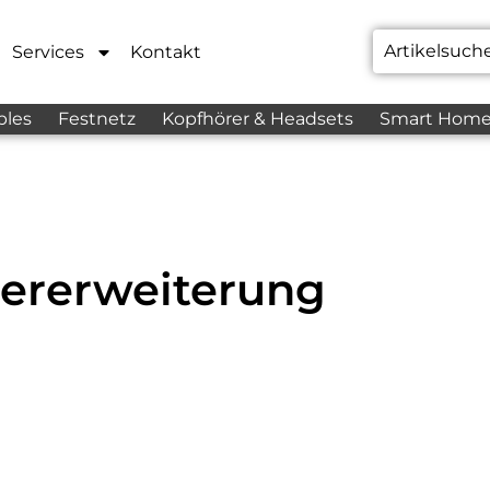
Services
Kontakt
bles
Festnetz
Kopfhörer & Headsets
Smart Hom
ererweiterung