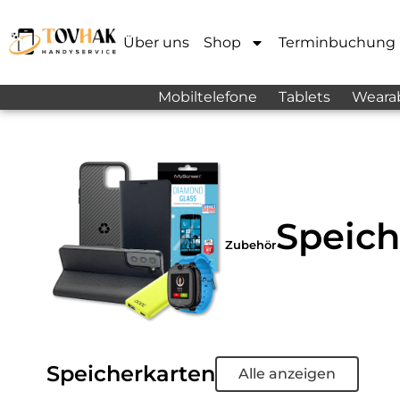
Über uns
Shop
Terminbuchung
Mobiltelefone
Tablets
Weara
Speich
Zubehör
Speicherkarten
Alle anzeigen