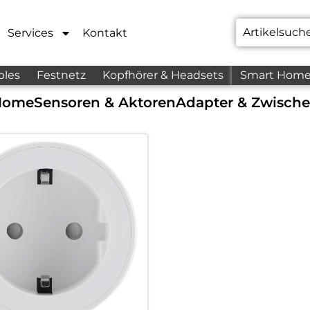
Services
Kontakt
bles
Festnetz
Kopfhörer & Headsets
Smart Hom
Home
Sensoren & Aktoren
Adapter & Zwische