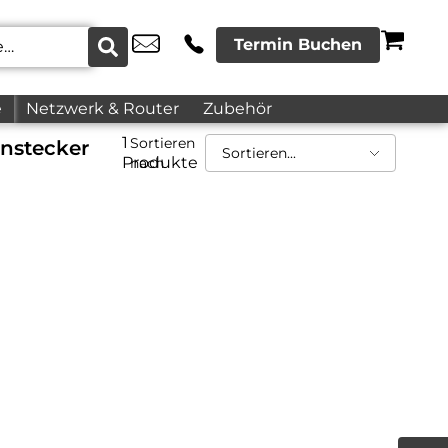
Termin Buchen
e
Netzwerk & Router
Zubehör
1
Sortieren
nstecker
Produkte
nach