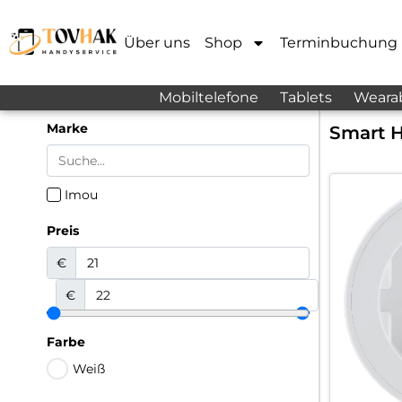
Über uns
Shop
Terminbuchung
Mobiltelefone
Tablets
Weara
Marke
Smart 
Imou
Preis
€
€
Farbe
Weiß