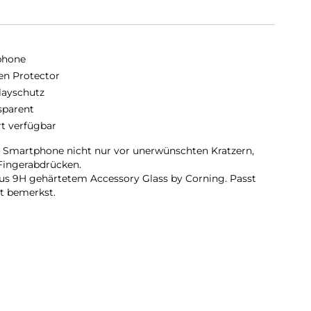
phone
en Protector
layschutz
sparent
rt verfügbar
n Smartphone nicht nur vor unerwünschten Kratzern,
Fingerabdrücken.
aus 9H gehärtetem Accessory Glass by Corning. Passt
ht bemerkst.