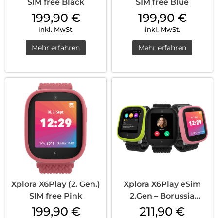
SIM free Black
SIM free Blue
199,90
€
199,90
€
inkl. MwSt.
inkl. MwSt.
Mehr erfahren
Mehr erfahren
Xplora X6Play (2. Gen.)
Xplora X6Play eSim
SIM free Pink
2.Gen – Borussia
Dortmund...
199,90
€
211,90
€