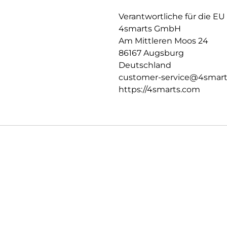
Zeichnungen betrachtet, bearbe
Verantwortliche für die EU
oder auch nur die E-Mails gec
4smarts GmbH
Verschlussfähige Aussparunge
Am Mittleren Moos 24
Die passgenauen Bedienelemen
86167 Augsburg
erhalten die perfekte Bedienba
Deutschland
den Rundumschutz deines Tabl
customer-service@4smar
https://4smarts.com