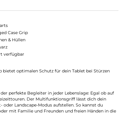
arts
ed Case Grip
hen & Hüllen
arz
rt verfügbar
bietet optimalen Schutz für dein Tablet bei Stürzen
der perfekte Begleiter in jeder Lebenslage: Egal ob auf
izeittouren. Der Multifunktionsgriff lässt dich dein
it- oder Landscape-Modus aufstellen. So kannst du
der mit Familie und Freunden und freien Händen in die
fe:
t und (Griff-)Sicherheit: So können absturzfrei