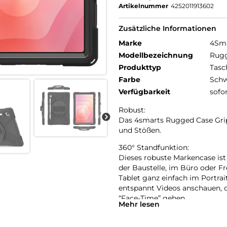
Artikelnummer
4252011913602
Zusätzliche Informationen
Marke
4Sm
Modellbezeichnung
Rugg
Produkttyp
Tasc
Farbe
Schw
Verfügbarkeit
sofo
Robust:
Das 4smarts Rugged Case Grip 
und Stößen.
360° Standfunktion:
Dieses robuste Markencase ist 
der Baustelle, im Büro oder Fre
Tablet ganz einfach im Portra
entspannt Videos anschauen, o
“Face-Time” gehen.
Mehr lesen
Größenverstellbare Handschlau
Die Handschlaufe bietet Komfor