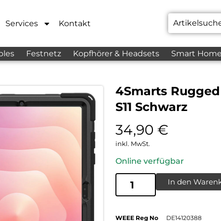
Services
Kontakt
bles
Festnetz
Kopfhörer & Headsets
Smart Hom
4Smarts Rugged 
S11 Schwarz
34,90
€
inkl. MwSt.
Online verfügbar
In den Waren
WEEE Reg No
DE14120388