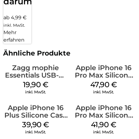
darum!
ab 4,99 €
inkl. MwSt.
Mehr
erfahren
Ähnliche Produkte
Zagg mophie
Apple iPhone 16
Essentials USB-C-
Pro Max Silicone
20W Charger PD
Case MagSafe
19,90
€
47,90
€
Weiß
Black
inkl. MwSt.
inkl. MwSt.
Apple iPhone 16
Apple iPhone 16
Plus Silicone Case
Pro Max Silicone
MagSafe Plum
Case MagSafe
39,90
€
41,90
€
Ultramarine
inkl. MwSt.
inkl. MwSt.