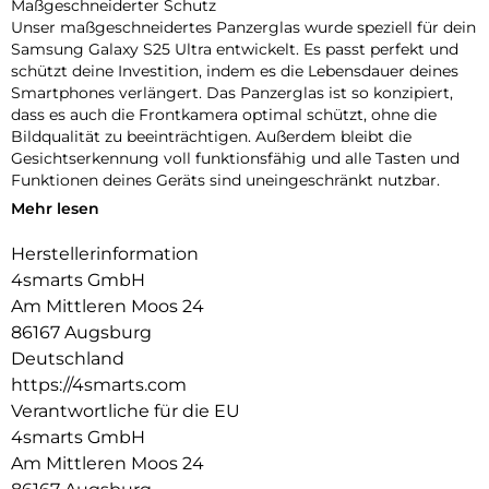
Maßgeschneiderter Schutz
Unser maßgeschneidertes Panzerglas wurde speziell für dein
Samsung Galaxy S25 Ultra entwickelt. Es passt perfekt und
schützt deine Investition, indem es die Lebensdauer deines
Smartphones verlängert. Das Panzerglas ist so konzipiert,
dass es auch die Frontkamera optimal schützt, ohne die
Bildqualität zu beeinträchtigen. Außerdem bleibt die
Gesichtserkennung voll funktionsfähig und alle Tasten und
Funktionen deines Geräts sind uneingeschränkt nutzbar.
Mehr lesen
Einfache Montage
Unser Second Glass ist nicht nur robust, sondern auch
Herstellerinformation
einfacher zu montieren als eine Panzerfolie. Mit dem
4smarts GmbH
mitgelieferten Reinigungsset lässt sich das Schutzglas
staubfrei anbringen. Und wenn es Zeit ist, das Glas
Am Mittleren Moos 24
auszutauschen, ist das genauso einfach. Mit unserem Second
86167 Augsburg
Glass erhalten Sie einen effektiven und benutzerfreundlichen
Deutschland
Displayschutz für Ihr mobiles Gerät.
https://4smarts.com
Kristallklare Qualität
Verantwortliche für die EU
Der Displayschutz bietet nicht nur optimalen Schutz für dein
4smarts GmbH
Smartphone, sondern garantiert auch die uneingeschränkte
Am Mittleren Moos 24
Nutzung des Touchscreens. Trotz seiner Robustheit bleibt