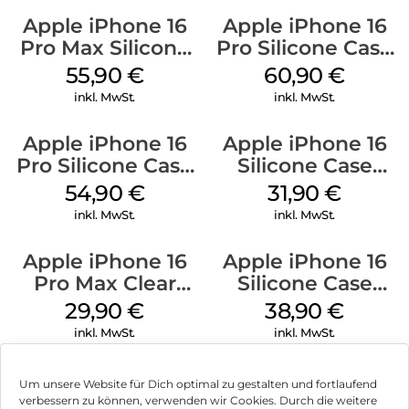
Apple iPhone 16
Apple iPhone 16
Pro Max Silicone
Pro Silicone Case
Case MagSafe
MagSafe Stone
55,90
€
60,90
€
Stone Gray
Gray
inkl. MwSt.
inkl. MwSt.
Apple iPhone 16
Apple iPhone 16
Pro Silicone Case
Silicone Case
MagSafe Black
MagSafe Fuchsia
54,90
€
31,90
€
inkl. MwSt.
inkl. MwSt.
Apple iPhone 16
Apple iPhone 16
Pro Max Clear
Silicone Case
Case MagSafe
MagSafe
29,90
€
38,90
€
Transparent
Ultramarine
inkl. MwSt.
inkl. MwSt.
Um unsere Website für Dich optimal zu gestalten und fortlaufend
verbessern zu können, verwenden wir Cookies. Durch die weitere