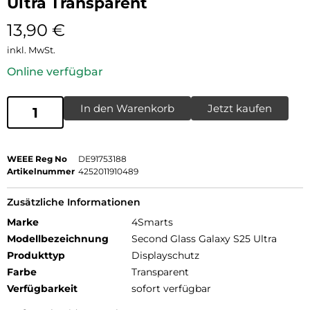
Ultra Transparent
13,90
€
inkl. MwSt.
Online verfügbar
In den Warenkorb
Jetzt kaufen
WEEE Reg No
DE91753188
Artikelnummer
4252011910489
Zusätzliche Informationen
Marke
4Smarts
Modellbezeichnung
Second Glass Galaxy S25 Ultra
Produkttyp
Displayschutz
Farbe
Transparent
Verfügbarkeit
sofort verfügbar