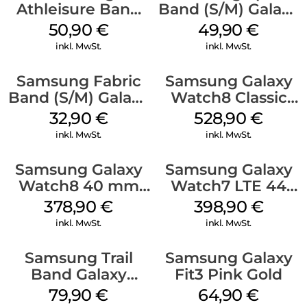
Athleisure Band
Band (S/M) Galaxy
(M/L) Galaxy
Watch8/Watch8
50,90
€
49,90
€
Watch8/Watch8
Classic White
inkl. MwSt.
inkl. MwSt.
Classic Green
Samsung Fabric
Samsung Galaxy
Band (S/M) Galaxy
Watch8 Classic
Watch8/Watch8
Black
32,90
€
528,90
€
Classic Red
inkl. MwSt.
inkl. MwSt.
Samsung Galaxy
Samsung Galaxy
Watch8 40 mm
Watch7 LTE 44
Graphite
mm Silver
378,90
€
398,90
€
inkl. MwSt.
inkl. MwSt.
Samsung Trail
Samsung Galaxy
Band Galaxy
Fit3 Pink Gold
Watch Ultra
79,90
€
64,90
€