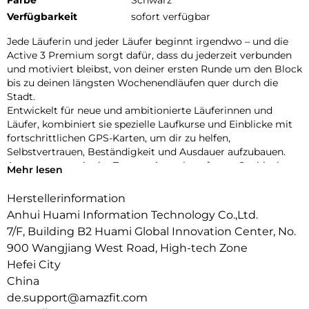
Verfügbarkeit
sofort verfügbar
Jede Läuferin und jeder Läufer beginnt irgendwo – und die
Active 3 Premium sorgt dafür, dass du jederzeit verbunden
und motiviert bleibst, von deiner ersten Runde um den Block
bis zu deinen längsten Wochenendläufen quer durch die
Stadt.
Entwickelt für neue und ambitionierte Läuferinnen und
Läufer, kombiniert sie spezielle Laufkurse und Einblicke mit
fortschrittlichen GPS-Karten, um dir zu helfen,
Selbstvertrauen, Beständigkeit und Ausdauer aufzubauen.
Ausgestattet mit vier Tasten, einem kratzfesten Saphirglas-
Mehr lesen
Display und einem brillanten 1,32″-AMOLED-Bildschirm, das
selbst bei intensiver Sonneneinstrahlung gut ablesbar ist,
Herstellerinformation
bietet dir die Active 3 Premium bei jedem Lauf volle
Anhui Huami Information Technology Co.,Ltd.
Kontrolle und beste Sicht – von Läufen im Morgengrauen bis
7/F, Building B2 Huami Global Innovation Center, No.
zu Runs durch die Innenstadt.
900 Wangjiang West Road, High-tech Zone
Klüger Trainieren, Kraftvoller Laufen:
Bringe dein Lauftraining auf das nächste Level – mit
Hefei City
wissenschaftlich fundierten Trainingsplänen vom Einsteiger-
China
bis zum Marathon-Niveau. Mit sofort startklaren Workouts
de.support@amazfit.com
wie Aerobic Endurance Foundation, Fartlek-Läufen und Core-