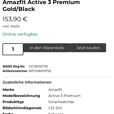
Amazfit Active 3 Premium
Gold/Black
153,90
€
inkl. MwSt.
Online verfügbar
In den Warenkorb
Jetzt kaufen
WEEE Reg No
DE39536738
Artikelnummer
6972596109792
Zusätzliche Informationen
Marke
Amazfit
Modellbezeichnung
Active 3 Premium
Produkttyp
Smartwatches
Bildschirmdiagonale
1,32 Zoll
Farbe
Schwarz