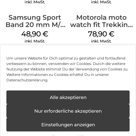
Orange
inkl. MwSt.
inkl. MwSt.
Samsung Sport
Motorola moto
Band 20 mm M/L
watch fit Trekking
Galaxy Watch
Green
48,90
€
78,90
€
Series Silber
inkl. MwSt.
inkl. MwSt.
Um unsere Website für Dich optimal zu gestalten und fortlaufend
verbessern zu können, verwenden wir Cookies. Durch die weitere
Nutzung der Website stimmst Du der Verwendung von Cookies zu.
Impressum
Weitere Informationen zu Cookies erhältst Du in unserer
Datenschutzerklärung.
AGB
Datenschutz
Alle akzeptieren
Vertrag widerrufen
Nur erforderliche akzeptieren
Hinweis zur Batterieentsorgung
Einstellungen anzeigen
Newsletter