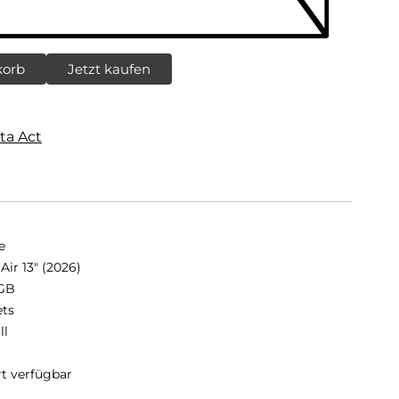
korb
Jetzt kaufen
ta Act
e
Air 13" (2026)
GB
ets
ll
rt verfügbar