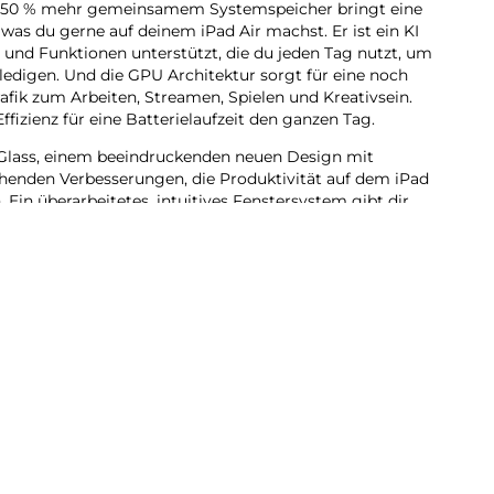
it 50 % mehr gemein­samem Systemspeicher bringt eine
, was du gerne auf deinem iPad Air machst. Er ist ein KI
es und Funk­tionen unter­stützt, die du jeden Tag nutzt, um
e­digen. Und die GPU Archi­tektur sorgt für eine noch
 Grafik zum Arbeiten, Streamen, Spielen und Kreativ­sein.
ffizienz für eine Batterie­laufzeit den ganzen Tag.
lass, einem beein­druckenden neuen Design mit
henden Verbes­serungen, die Produktivität auf dem iPad
 Ein über­arbeitetes, intui­tives Fenstersystem gibt dir
ilität als je zuvor. Du kannst Pro Apps nutzen,
und kreative Pro­jekte jeder Größe erle­digen – ganz
telligence ent­wi­ckelt, deinem ganz per­sön­lichen KI
ch auszu­drücken und Dinge mühelos zu erle­digen.
bt dir die Sicher­heit, dass niemand auf deine Daten zu­
e.
du dich auf beein­druckende Art visuell ausdrücken.
dkreation grobe Skizzen in passende Bilder. Oder
ganz neue Bilder, basie­rend auf deinen Beschrei­
sonen aus deiner Fotomediathek.