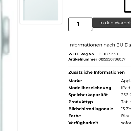
In den Waren
Informationen nach EU Da
WEEE Reg No
DE11169330
Artikelnummer
0195950786057
Zusätzliche Informationen
Marke
Appl
Modellbezeichnung
iPad 
Speicherkapazität
256 
Produkttyp
Tabl
Bildschirmdiagonale
13 Zo
Farbe
Blau
Verfügbarkeit
sofo