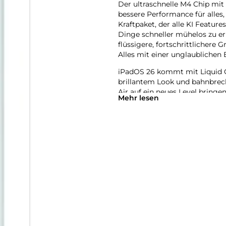
Der ultra­schnelle M4 Chip m
bessere Per­for­mance für alles
Kraft­paket, der alle KI Featur
Dinge schneller mühelos zu erl
flüssigere, fort­schritt­lichere
Alles mit einer unglaub­lichen E
iPadOS 26 kommt mit Liquid G
brillantem Look und bahn­brec
Air auf ein neues Level bringen.
Mehr lesen
mehr Möglich­keiten und Flexib
anspruchs­volle Games spielen 
natürlich per Touch.
Das iPad Air wurde für Apple In
System. Es hilft dir dabei, di
Revolutionärer Daten­schutz gi
greifen kann − auch nicht Appl
Mit Apple Intelligence kannst 
Verwandle mit dem Feature Bil
erstelle mit Image Playground 
bungen, Ideen oder sogar Per­