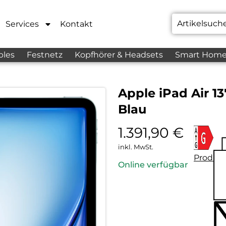
Services
Kontakt
bles
Festnetz
Kopfhörer & Headsets
Smart Hom
Apple iPad Air 13
Blau
1.391,90
€
inkl. MwSt.
Produkt
Online verfügbar