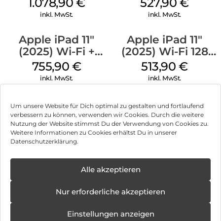
1.078,90
€
527,90
€
Gelb
inkl. MwSt.
inkl. MwSt.
Apple iPad 11″
Apple iPad 11″
(2025) Wi-Fi +
(2025) Wi-Fi 128
Cellular 256 GB
GB Silber
755,90
€
513,90
€
Pink
inkl. MwSt.
inkl. MwSt.
Um unsere Website für Dich optimal zu gestalten und fortlaufend
verbessern zu können, verwenden wir Cookies. Durch die weitere
Nutzung der Website stimmst Du der Verwendung von Cookies zu.
Impressum
Weitere Informationen zu Cookies erhältst Du in unserer
Datenschutzerklärung.
AGB
Datenschutz
Alle akzeptieren
Vertrag widerrufen
Nur erforderliche akzeptieren
Hinweis zur Batterieentsorgung
Einstellungen anzeigen