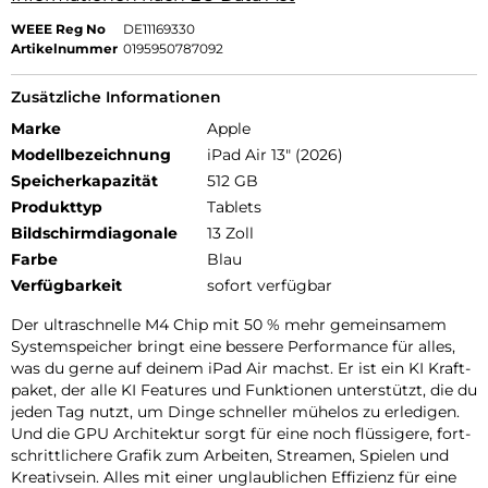
WEEE Reg No
DE11169330
Artikelnummer
0195950787092
Zusätzliche Informationen
Marke
Apple
Modellbezeichnung
iPad Air 13" (2026)
Speicherkapazität
512 GB
Produkttyp
Tablets
Bildschirmdiagonale
13 Zoll
Farbe
Blau
Verfügbarkeit
sofort verfügbar
Der ultra­schnelle M4 Chip mit 50 % mehr gemein­samem
Systemspeicher bringt eine bessere Per­for­mance für alles,
was du gerne auf deinem iPad Air machst. Er ist ein KI Kraft­
paket, der alle KI Features und Funk­tionen unter­stützt, die du
jeden Tag nutzt, um Dinge schneller mühelos zu erle­digen.
Und die GPU Archi­tektur sorgt für eine noch flüssigere, fort­
schritt­lichere Grafik zum Arbeiten, Streamen, Spielen und
Kreativ­sein. Alles mit einer unglaub­lichen Effizienz für eine