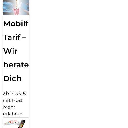
Schreib­tools helfen dir, genau die richtigen Worte zu finden
und deine Kommuni­kation auf ein neues Level zu bringen.
Lass mit nur einem Finger­tipp aus­gewählten Text zusam­
men­fassen, deine Texte Korrektur lesen oder in unterschied­
Mobilfunk
liche Versio­nen um­schreiben, bis der Ton perfekt passt.
Mit dem Bereinigen Tool in der Fotos App ent­fernst du
Tarif –
einfach das, was dich in deinen Fotos stört. Apple
Intelligence identi­fiziert Hinter­grund­objekte, die du mit
Wir
einem Finger­tipp löschen kannst. Für eine perfekte Auf­
nahme, ohne das eigent­liche Motiv zu ver­än­dern.
beraten
Dich
ab 14,99 €
inkl. MwSt.
Mehr
erfahren