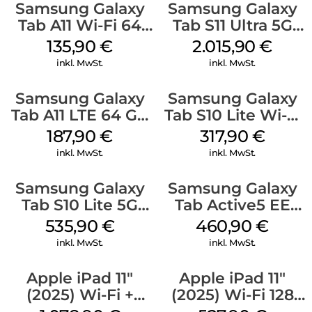
Samsung Galaxy
Samsung Galaxy
Tab A11 Wi-Fi 64
Tab S11 Ultra 5G
GB Silver
512 GB Gray
135,90
€
2.015,90
€
inkl. MwSt.
inkl. MwSt.
Samsung Galaxy
Samsung Galaxy
Tab A11 LTE 64 GB
Tab S10 Lite Wi-Fi
Gray
128 GB Gray
187,90
€
317,90
€
inkl. MwSt.
inkl. MwSt.
Samsung Galaxy
Samsung Galaxy
Tab S10 Lite 5G
Tab Active5 EE
256 GB Gray
Wi-Fi 128 GB black
535,90
€
460,90
€
inkl. MwSt.
inkl. MwSt.
Apple iPad 11″
Apple iPad 11″
(2025) Wi-Fi +
(2025) Wi-Fi 128
Cellular 512 GB
GB Pink