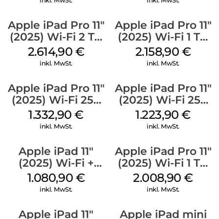
inkl. MwSt.
inkl. MwSt.
Apple iPad Pro 11″
Apple iPad Pro 11″
(2025) Wi-Fi 2 TB
(2025) Wi-Fi 1 TB
Nanotexturglas
Nanotexturglas
2.614,90
€
2.158,90
€
Space Schwarz
Silber
inkl. MwSt.
inkl. MwSt.
Apple iPad Pro 11″
Apple iPad Pro 11″
(2025) Wi-Fi 256
(2025) Wi-Fi 256
GB Standardglas
GB Standardglas
1.332,90
€
1.223,90
€
Silber
Space Schwarz
inkl. MwSt.
inkl. MwSt.
Apple iPad 11″
Apple iPad Pro 11″
(2025) Wi-Fi +
(2025) Wi-Fi 1 TB
Cellular 512 GB
Standardglas
1.080,90
€
2.008,90
€
Pink
Silber
inkl. MwSt.
inkl. MwSt.
Apple iPad 11″
Apple iPad mini