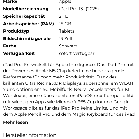
Marke
Apple
Modellbezeichnung
iPad Pro 13" (2025)
Speicherkapazität
2 TB
Arbeitsspeicher (RAM)
16 GB
Produkttyp
Tablets
Bildschirmdiagonale
13 Zoll
Farbe
Schwarz
Verfügbarkeit
sofort verfügbar
iPad Pro. Entwickelt für Apple Intelligence. Das iPad Pro mit
der Power des Apple M5 Chip liefert eine hervorragende
Performance für noch mehr Produktivität. Dank des
brillanten Ultra Retina XDR Displays, superschnellem WLAN
7 und optionalem 5G Mobilfunk, Neural Accelerators für KI
Workloads, einem überarbeiteten iPadOS und Kompatibilität
mit wichtigen Apps wie Microsoft 365 Copilot und Google
Workspace gibt es für das iPad Pro keine Limits. Und mit
dem Apple Pencil Pro und dem Magic Keyboard für das iPad
Pro ist es das ultimative mobile Büro.
Mehr lesen
PERFORMANCE UND SPEICHERPLATZ: Der Apple M5 Chip
Herstellerinformation
ist der nächste Riesensprung für KI auf dem iPad. Mit bis zu 2