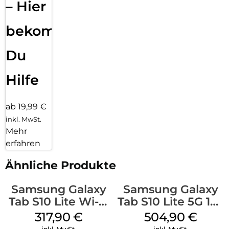
– Hier
bekommst
Du
Hilfe
ab 19,99 €
inkl. MwSt.
Mehr
erfahren
Ähnliche Produkte
Samsung Galaxy
Samsung Galaxy
Tab S10 Lite Wi-Fi
Tab S10 Lite 5G 128
128 GB Gray
GB Gray
317,90
€
504,90
€