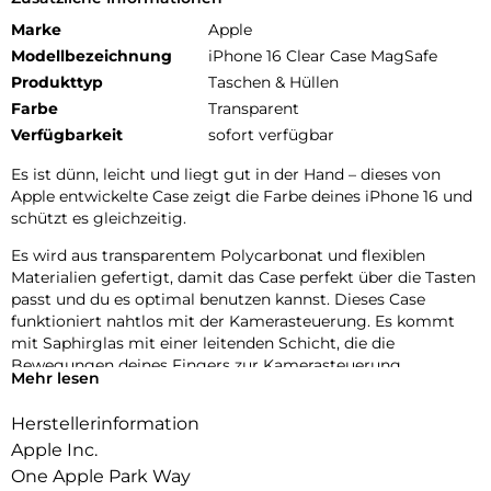
Marke
Apple
Modellbezeichnung
iPhone 16 Clear Case MagSafe
Produkttyp
Taschen & Hüllen
Farbe
Transparent
Verfügbarkeit
sofort verfügbar
Es ist dünn, leicht und liegt gut in der Hand – dieses von
Apple entwickelte Case zeigt die Farbe deines iPhone 16 und
schützt es gleichzeitig.
Es wird aus transparentem Poly­carbonat und flexiblen
Materialien gefertigt, damit das Case perfekt über die Tasten
passt und du es optimal benutzen kannst. Dieses Case
funktioniert nahtlos mit der Kamerasteuerung. Es kommt
mit Saphirglas mit einer leitenden Schicht, die die
Bewegungen deines Fingers zur Kamerasteuerung
Mehr lesen
überträgt.
Herstellerinformation
Innen‑ und Außenseite haben eine kratzfeste Beschichtung.
Und alle Materialien und Beschich­tungen wurden optimiert,
Apple Inc.
um zu verhindern, dass das Case mit der Zeit vergilbt.
One Apple Park Way