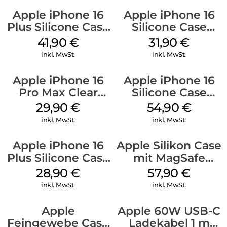
Apple iPhone 16
Apple iPhone 16
Plus Silicone Case
Silicone Case
MagSafe Stone
MagSafe Fuchsia
41,90
€
31,90
€
Gray
inkl. MwSt.
inkl. MwSt.
Apple iPhone 16
Apple iPhone 16
Pro Max Clear
Silicone Case
Case MagSafe
MagSafe Lake
29,90
€
54,90
€
Transparent
Green
inkl. MwSt.
inkl. MwSt.
Apple iPhone 16
Apple Silikon Case
Plus Silicone Case
mit MagSafe
MagSafe Black
iPhone 14 Pro
28,90
€
57,90
€
(PRODUCT)RED
inkl. MwSt.
inkl. MwSt.
Apple
Apple 60W USB-C
Feingewebe Case
Ladekabel 1 m