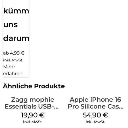
kümmern
uns
darum!
ab 4,99 €
inkl. MwSt.
Mehr
erfahren
Ähnliche Produkte
Zagg mophie
Apple iPhone 16
Essentials USB-C-
Pro Silicone Case
20W Charger PD
MagSafe Black
19,90
€
54,90
€
Weiß
inkl. MwSt.
inkl. MwSt.