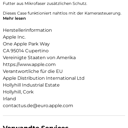
Futter aus Mikrofaser zusätzlichen Schutz.
Dieses Case funktioniert nahtlos mit der Kamerasteuerung.
Mehr lesen
Es kommt mit Saphirglas mit einer leitenden Schicht, die die
Bewegungen deines Fingers zur Kamerasteuerung
Herstellerinformation
überträgt.
Apple Inc.
Mit integrierten Magneten, die sich perfekt am iPhone 16
One Apple Park Way
ausrichten, hält das Case ganz einfach und sorgt für
CA 95014 Cupertino
schnelleres kabel­loses Laden. Lass dein iPhone beim Laden
einfach im Case und docke dein MagSafe Ladegerät an oder
Vereinigte Staaten von Amerika
leg es auf dein Qi2 oder Qi zertifiziertes Ladegerät.
https://www.apple.com
Verantwortliche für die EU
Wie jedes von Apple entwickelte Case durchläuft es im Laufe
Apple Distribution International Ltd
des Design‑ und Fertigungs­prozesses Tausende von
Teststunden. Deshalb sieht es nicht nur großartig aus,
Hollyhill Industrial Estate
sondern ist auch dafür gemacht, dein iPhone vor Kratzern
Hollyhill, Cork
und bei Stürzen zu schützen.
Irland
contactus.de@euro.apple.com