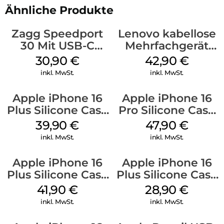
Ähnliche Produkte
Zagg Speedport
Lenovo kabellose
30 Mit USB-C
Mehrfachgerät
Kabel Weiß
Luna Grey
30,90
€
42,90
€
inkl. MwSt.
inkl. MwSt.
Apple iPhone 16
Apple iPhone 16
Plus Silicone Case
Pro Silicone Case
MagSafe Plum
MagSafe Denim
39,90
€
47,90
€
inkl. MwSt.
inkl. MwSt.
Apple iPhone 16
Apple iPhone 16
Plus Silicone Case
Plus Silicone Case
MagSafe Stone
MagSafe Black
41,90
€
28,90
€
Gray
inkl. MwSt.
inkl. MwSt.