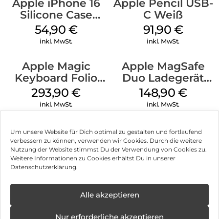
Apple iPhone 16
Apple Pencil USB-
Silicone Case
C Weiß
MagSafe Black
54,90
€
91,90
€
inkl. MwSt.
inkl. MwSt.
Apple Magic
Apple MagSafe
Keyboard Folio
Duo Ladegerät
iPad 10.9″ (10.Gen.)
Weiß
293,90
€
148,90
€
Weiß
inkl. MwSt.
inkl. MwSt.
Um unsere Website für Dich optimal zu gestalten und fortlaufend
verbessern zu können, verwenden wir Cookies. Durch die weitere
Nutzung der Website stimmst Du der Verwendung von Cookies zu.
Impressum
Weitere Informationen zu Cookies erhältst Du in unserer
Datenschutzerklärung.
AGB
Datenschutz
Alle akzeptieren
Vertrag widerrufen
Nur erforderliche akzeptieren