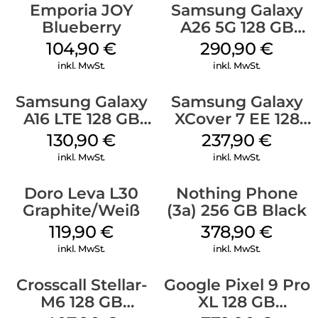
Emporia JOY
Samsung Galaxy
Blueberry
A26 5G 128 GB
White
104,90
€
290,90
€
inkl. MwSt.
inkl. MwSt.
Samsung Galaxy
Samsung Galaxy
A16 LTE 128 GB
XCover 7 EE 128
Black
GB Black
130,90
€
237,90
€
inkl. MwSt.
inkl. MwSt.
Doro Leva L30
Nothing Phone
Graphite/Weiß
(3a) 256 GB Black
119,90
€
378,90
€
inkl. MwSt.
inkl. MwSt.
Crosscall Stellar-
Google Pixel 9 Pro
M6 128 GB
XL 128 GB