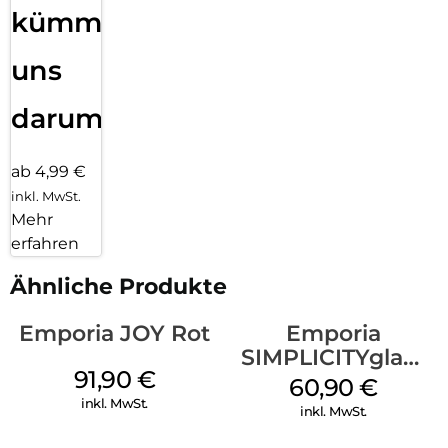
kümmern
uns
darum!
ab 4,99 €
inkl. MwSt.
Mehr
erfahren
Ähnliche Produkte
Emporia JOY Rot
Emporia
SIMPLICITYglam
91,90
€
Schwarz
60,90
€
inkl. MwSt.
inkl. MwSt.