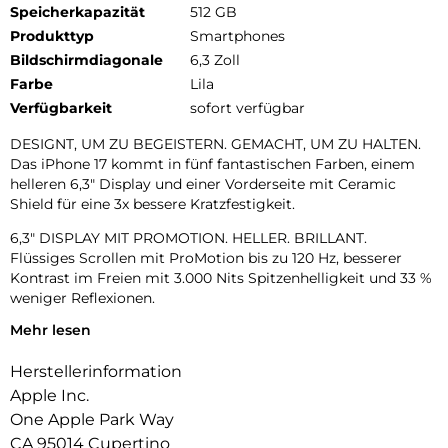
Speicherkapazität
512 GB
Produkttyp
Smartphones
Bildschirmdiagonale
6,3 Zoll
Farbe
Lila
Verfügbarkeit
sofort verfügbar
DESIGNT, UM ZU BEGEISTERN. GEMACHT, UM ZU HALTEN.
Das iPhone 17 kommt in fünf fantastischen Farben, einem
helleren 6,3″ Display und einer Vorderseite mit Ceramic
Shield für eine 3x bessere Kratzfestigkeit.
6,3″ DISPLAY MIT PROMOTION. HELLER. BRILLANT.
Flüssiges Scrollen mit ProMotion bis zu 120 Hz, besserer
Kontrast im Freien mit 3.000 Nits Spitzenhelligkeit und 33 %
weniger Reflexionen.
Mehr lesen
UNGLAUBLICHE FOTOS.
Mit dem hochwertigen 48 MP Dual Fusion Kamera-System,
Herstellerinformation
2x Zoom in optischer Qualität und der 48 MP Fusion
Ultraweitwinkel-Kamera machst du superhochauflösende
Apple Inc.
Fotos ganz automatisch.
One Apple Park Way
CA 95014 Cupertino
18MP CENTER STAGE FRONTKAMERA. Flexible