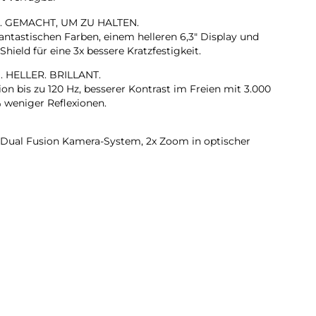
. GEMACHT, UM ZU HALTEN.
antastischen Farben, einem helleren 6,3″ Display und
hield für eine 3x bessere Kratzfestigkeit.
. HELLER. BRILLANT.
on bis zu 120 Hz, besserer Kontrast im Freien mit 3.000
% weniger Reflexionen.
Dual Fusion Kamera-System, 2x Zoom in optischer
n Ultraweitwinkel-Kamera machst du
nz automatisch.
RA. Flexible Bildausschnitte. Smarte Gruppenselfies,
me von Front- und Rückkamera und mehr.
L LÄNGER.
t die verbesserte Neural Engine alles, was du auf dem
elligence bis AAA Games.
.
it bis zu 30 Stunden Videowiedergabe. Lädt bis zu 50 %