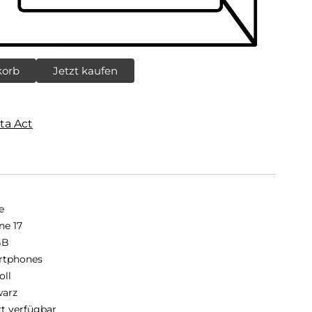
korb
Jetzt kaufen
ta Act
e
ne 17
GB
rtphones
oll
arz
rt verfügbar