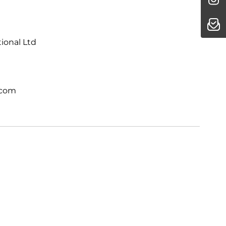
 völlig neuem Level. Direkt integriert.
tional Ltd
.com