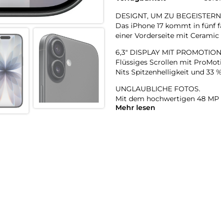
DESIGNT, UM ZU BEGEISTERN
Das iPhone 17 kommt in fünf f
einer Vorderseite mit Ceramic S
6,3″ DISPLAY MIT PROMOTION
Flüssiges Scrollen mit ProMoti
Nits Spitzenhelligkeit und 33 
UNGLAUBLICHE FOTOS.
Mit dem hochwertigen 48 MP 
Mehr lesen
Qualität und der 48 MP Fusio
superhochauflösende Fotos ga
18MP CENTER STAGE FRONTKAME
Videos mit doppelter Aufnah
A19 CHIP. VIEL LEISTUNG. VIE
Mit einer 5Core GPU unterstütz
iPhone machst – von Apple Int
LÄDT SCHNELL. LÄUFT LANGE
Batterie für den ganzen Tag m
in 20 Minuten.