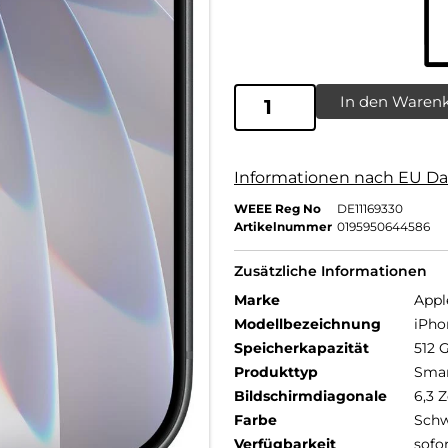
In den Waren
Informationen nach EU Da
WEEE Reg No
DE11169330
Artikelnummer
0195950644586
Zusätzliche Informationen
Marke
Appl
Modellbezeichnung
iPho
Speicherkapazität
512 
Produkttyp
Sma
Bildschirmdiagonale
6,3 Z
Farbe
Schw
Verfügbarkeit
sofo