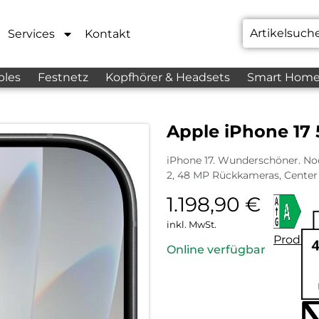
Services
Kontakt
bles
Festnetz
Kopfhörer & Headsets
Smart Hom
Apple iPhone 17
iPhone 17. Wunderschöner. Noc
2, 48 MP Rückkameras, Center
1.198,90
€
inkl. MwSt.
Produkt
Online verfügbar