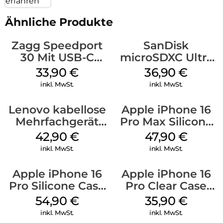
erfahren
Ähnliche Produkte
Zagg Speedport
SanDisk
30 Mit USB-C
microSDXC Ultra
Kabel Weiß
128 GB + Adapter
33,90
€
36,90
€
Mobile
inkl. MwSt.
inkl. MwSt.
Lenovo kabellose
Apple iPhone 16
Mehrfachgerät
Pro Max Silicone
Luna Grey
Case MagSafe
42,90
€
47,90
€
Black
inkl. MwSt.
inkl. MwSt.
Apple iPhone 16
Apple iPhone 16
Pro Silicone Case
Pro Clear Case
MagSafe Black
MagSafe
54,90
€
35,90
€
Transparent
inkl. MwSt.
inkl. MwSt.