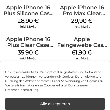
Apple iPhone 16
Apple iPhone 16
Plus Silicone Case
Pro Max Clear
MagSafe Black
Case MagSafe
28,90
€
29,90
€
Transparent
inkl. MwSt.
inkl. MwSt.
Apple iPhone 16
Apple
Plus Clear Case
Feingewebe Case
MagSafe
iPhone 15 Pro
35,90
€
61,90
€
Transparent
MagSafe Schwarz
inkl. MwSt.
inkl. MwSt.
Um unsere Website für Dich optimal zu gestalten und fortlaufend
verbessern zu können, verwenden wir Cookies. Durch die weitere
Nutzung der Website stimmst Du der Verwendung von Cookies zu.
Impressum
Weitere Informationen zu Cookies erhältst Du in unserer
Datenschutzerklärung.
AGB
Datenschutz
Alle akzeptieren