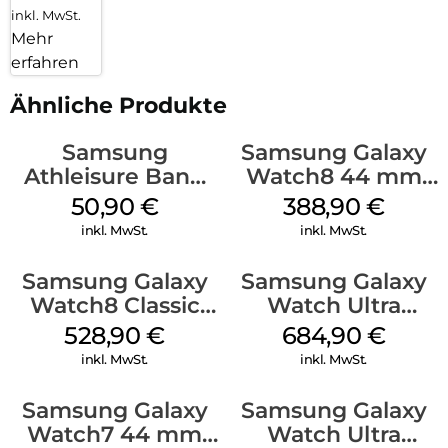
inkl. MwSt.
Mehr
erfahren
Ähnliche Produkte
Samsung
Samsung Galaxy
Athleisure Band
Watch8 44 mm
(M/L) Galaxy
Graphite
50,90
€
388,90
€
Watch8/Watch8
inkl. MwSt.
inkl. MwSt.
Classic Green
Samsung Galaxy
Samsung Galaxy
Watch8 Classic
Watch Ultra
Black
Titanium White
528,90
€
684,90
€
inkl. MwSt.
inkl. MwSt.
Samsung Galaxy
Samsung Galaxy
Watch7 44 mm
Watch Ultra