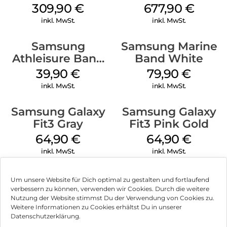
Silver
Titanium Gray
309,90
€
677,90
€
inkl. MwSt.
inkl. MwSt.
Samsung
Samsung Marine
Athleisure Band
Band White
M/L Galaxy
39,90
€
79,90
€
Watch7 Silver
inkl. MwSt.
inkl. MwSt.
Samsung Galaxy
Samsung Galaxy
Fit3 Gray
Fit3 Pink Gold
64,90
€
64,90
€
inkl. MwSt.
inkl. MwSt.
Um unsere Website für Dich optimal zu gestalten und fortlaufend
verbessern zu können, verwenden wir Cookies. Durch die weitere
Nutzung der Website stimmst Du der Verwendung von Cookies zu.
Impressum
Weitere Informationen zu Cookies erhältst Du in unserer
Datenschutzerklärung.
AGB