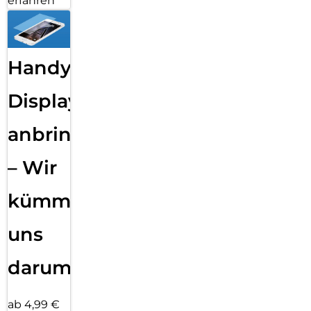
erfahren
Handy
Displayfolie
anbringen
– Wir
kümmern
uns
darum!
ab 4,99 €