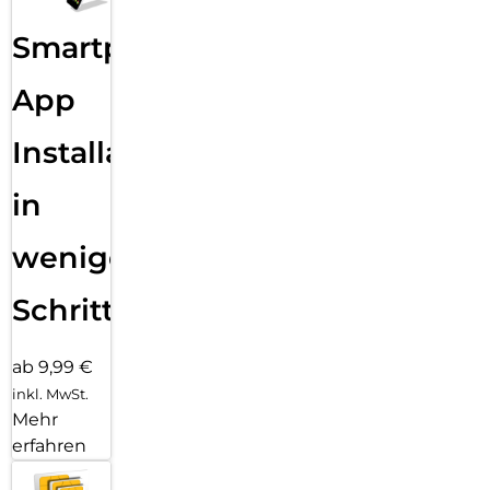
Sende eine Textnachricht, ruf jemanden an, lade Musik und
Smartphone
Podcasts und kontaktiere den Notruf – alles ohne dein
iPhone. Und jetzt bist du mit schnellem 5G unterwegs noch
besser verbunden.
App
Installation
in
wenigen
Schritten
ab 9,99 €
inkl. MwSt.
Mehr
erfahren