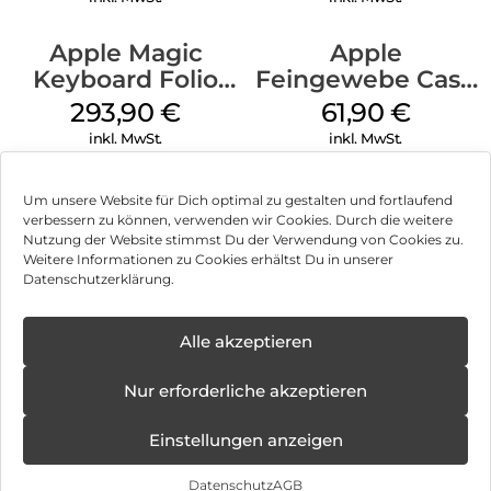
Apple Magic
Apple
Keyboard Folio
Feingewebe Case
iPad 10.9″ (10.Gen.)
iPhone 15 Pro
293,90
€
61,90
€
Weiß
MagSafe Schwarz
inkl. MwSt.
inkl. MwSt.
Um unsere Website für Dich optimal zu gestalten und fortlaufend
verbessern zu können, verwenden wir Cookies. Durch die weitere
Nutzung der Website stimmst Du der Verwendung von Cookies zu.
Impressum
Weitere Informationen zu Cookies erhältst Du in unserer
Datenschutzerklärung.
AGB
Datenschutz
Alle akzeptieren
Vertrag widerrufen
Nur erforderliche akzeptieren
Hinweis zur Batterieentsorgung
Einstellungen anzeigen
Newsletter
Datenschutz
AGB