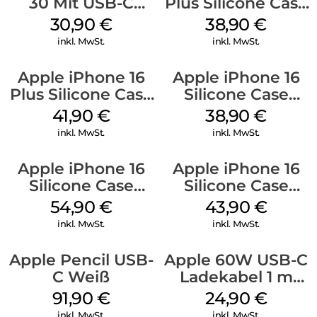
30 Mit USB-C
Plus Silicone Case
Kabel Weiß
MagSafe Denim
30,90
€
38,90
€
inkl. MwSt.
inkl. MwSt.
Apple iPhone 16
Apple iPhone 16
Plus Silicone Case
Silicone Case
MagSafe Stone
MagSafe
41,90
€
38,90
€
Gray
Ultramarine
inkl. MwSt.
inkl. MwSt.
Apple iPhone 16
Apple iPhone 16
Silicone Case
Silicone Case
MagSafe Black
MagSafe Plum
54,90
€
43,90
€
inkl. MwSt.
inkl. MwSt.
Apple Pencil USB-
Apple 60W USB-C
C Weiß
Ladekabel 1 m
Weiß
91,90
€
24,90
€
inkl. MwSt.
inkl. MwSt.