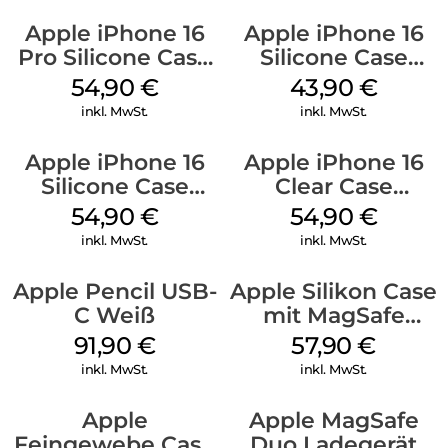
Apple iPhone 16
Apple iPhone 16
Pro Silicone Case
Silicone Case
MagSafe Black
MagSafe Plum
54,90
€
43,90
€
inkl. MwSt.
inkl. MwSt.
Apple iPhone 16
Apple iPhone 16
Silicone Case
Clear Case
MagSafe Lake
MagSafe
54,90
€
54,90
€
Green
Transparent
inkl. MwSt.
inkl. MwSt.
Apple Pencil USB-
Apple Silikon Case
C Weiß
mit MagSafe
iPhone 14 Pro
91,90
€
57,90
€
(PRODUCT)RED
inkl. MwSt.
inkl. MwSt.
Apple
Apple MagSafe
Feingewebe Case
Duo Ladegerät