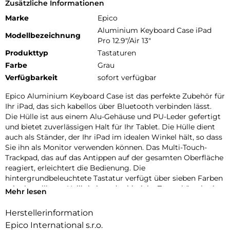
Zusätzliche Informationen
Marke
Epico
Aluminium Keyboard Case iPad
Modellbezeichnung
Pro 12.9"/Air 13"
Produkttyp
Tastaturen
Farbe
Grau
Verfügbarkeit
sofort verfügbar
Epico Aluminium Keyboard Case ist das perfekte Zubehör für
Ihr iPad, das sich kabellos über Bluetooth verbinden lässt.
Die Hülle ist aus einem Alu-Gehäuse und PU-Leder gefertigt
und bietet zuverlässigen Halt für Ihr Tablet. Die Hülle dient
auch als Ständer, der Ihr iPad im idealen Winkel hält, so dass
Sie ihn als Monitor verwenden können. Das Multi-Touch-
Trackpad, das auf das Antippen auf der gesamten Oberfläche
reagiert, erleichtert die Bedienung. Die
hintergrundbeleuchtete Tastatur verfügt über sieben Farben
mit einstellbarer Helligkeit und zahlreiche Tastenkürzel, wie
Mehr lesen
z. B. die Tasten zum Kopieren/Einfügen. Die Tastatur hat eine
lange Akkulaufzeit (bis zu 3 Monate im Standby-Modus) und
Herstellerinformation
lässt sich separat aufladen. Im Lieferumfang enthalten ist ein
Epico International s.r.o.
USB-C auf USB-C-Kabel.