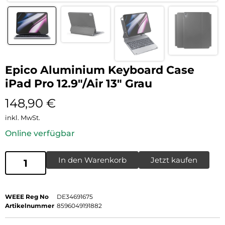
Epico Aluminium Keyboard Case
iPad Pro 12.9″/Air 13″ Grau
148,90
€
inkl. MwSt.
Online verfügbar
In den Warenkorb
Jetzt kaufen
WEEE Reg No
DE34691675
Artikelnummer
8596049191882