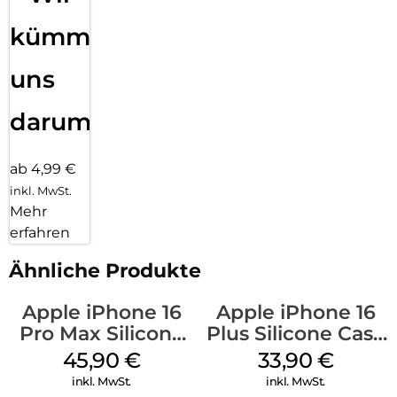
kümmern
uns
darum!
ab 4,99 €
inkl. MwSt.
Mehr
erfahren
Ähnliche Produkte
Apple iPhone 16
Apple iPhone 16
Pro Max Silicone
Plus Silicone Case
Case MagSafe
MagSafe Lake
45,90
€
33,90
€
Ultramarine
Green
inkl. MwSt.
inkl. MwSt.