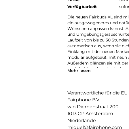
Verfügbarkeit
sofo
Die neuen Fairbuds XL sind m
ein ausgewogeneres und natürl
Wünschen anpassen kannst. A
und Umgebungsgeräuschunterd
Laufzeit von bis zu 30 Stunden
automatisch aus, wenn sie ni
Einklang mit der neuen Marke
modular aufgebaut, mit neun a
Außerdem glänzen sie mit der
sind sie fairer denn je, da sie
Mehr lesen
mehr als 80% recycelte Kunsts
Magneten. Die neuen Fairbuds
hergestellt und sind zudem zu 
Farben erhältlich und bieten ei
Verantwortliche für die EU
die neuen Fairbuds XL. Erstkla
Fairphone B.V.
van Diemenstraat 200
1013 CP Amsterdam
Niederlande
miquel@fairphone.com