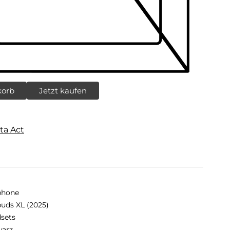
korb
Jetzt kaufen
ta Act
phone
buds XL (2025)
sets
arz