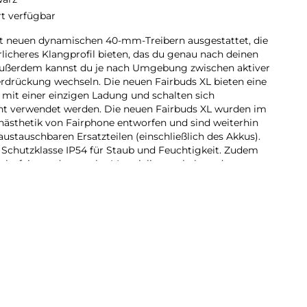
rt verfügbar
it neuen dynamischen 40-mm-Treibern ausgestattet, die
icheres Klangprofil bieten, das du genau nach deinen
ußerdem kannst du je nach Umgebung zwischen aktiver
rückung wechseln. Die neuen Fairbuds XL bieten eine
 mit einer einzigen Ladung und schalten sich
cht verwendet werden. Die neuen Fairbuds XL wurden im
nästhetik von Fairphone entworfen und sind weiterhin
ustauschbaren Ersatzteilen (einschließlich des Akkus).
 Schutzklasse IP54 für Staub und Feuchtigkeit. Zudem
 mehr faire und recycelte Materialien enthalten, darunter
toffe und 100 % recycelte Seltenerdelemente in den
 XL werden zu 100 % mit erneuerbarer Energie
100 % elektromüllneutral. Sie sind in zwei frischen
ne dreijährige Garantie für zusätzliche Sicherheit. Hol dir
ssiger Klang und langlebiges Design.