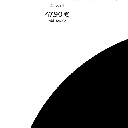
Jewel
47,90
€
inkl. MwSt.