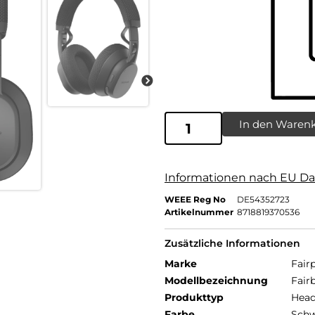
In den Waren
Informationen nach EU Da
WEEE Reg No
DE54352723
Artikelnummer
8718819370536
Zusätzliche Informationen
Marke
Fair
Modellbezeichnung
Fair
Produkttyp
Head
Farbe
Schw