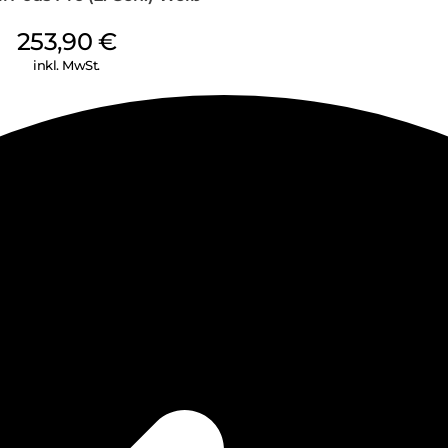
253,90
€
inkl. MwSt.