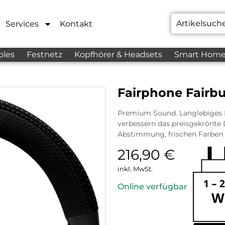
Services
Kontakt
bles
Festnetz
Kopfhörer & Headsets
Smart Hom
Fairphone Fairbu
Premium Sound. Langlebiges D
verbessern das preisgekrönte
Abstimmung, frischen Farben u
216,90
€
inkl. MwSt.
Online verfügbar