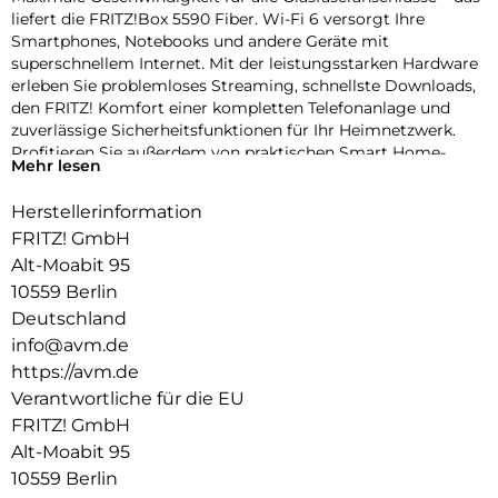
liefert die FRITZ!Box 5590 Fiber. Wi-Fi 6 versorgt Ihre
Smartphones, Notebooks und andere Geräte mit
superschnellem Internet. Mit der leistungsstarken Hardware
erleben Sie problemloses Streaming, schnellste Downloads,
den FRITZ! Komfort einer kompletten Telefonanlage und
zuverlässige Sicherheitsfunktionen für Ihr Heimnetzwerk.
Profitieren Sie außerdem von praktischen Smart Home-
Mehr lesen
Funktionen und den kostenlosen FRITZ!Apps .
Herstellerinformation
Highspeed Wi-Fi 6 für Ihr Heimnetzwerk:
FRITZ! GmbH
Die FRITZ!Box 5590 Fiber ist ein echter WLAN-Sprinter: Mit
Alt-Moabit 95
dem neuen Wi-Fi 6- Standard erreicht sie Geschwindigkeiten
10559 Berlin
von bis zu 2.400 Mbit/s (5 GHz) und 1.200 Mbit/s (2,4 GHz). Die
4 x 4-Antennenkonfiguration ermöglicht
Deutschland
Hochgeschwindigkeits-WLAN , auch wenn mehrere Geräte
info@avm.de
gleichzeitig aktiv sind.
https://avm.de
Verantwortliche für die EU
Darüber hinaus unterstützt die FRITZ!Box 5590 Fiber
etablierte Standards wie WLAN 5 und 4 und sorgt so für
FRITZ! GmbH
volle Kompatibilität mit allen Geräten.
Alt-Moabit 95
10559 Berlin
Mesh-WLAN mit FRITZ: