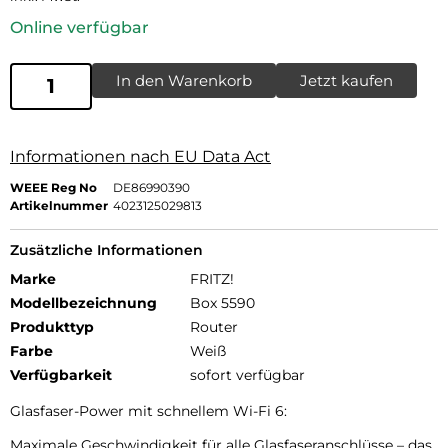
Online verfügbar
In den Warenkorb
Jetzt kaufen
Informationen nach EU Data Act
WEEE Reg No
DE86990390
Artikelnummer
4023125029813
Zusätzliche Informationen
Marke
FRITZ!
Modellbezeichnung
Box 5590
Produkttyp
Router
Farbe
Weiß
Verfügbarkeit
sofort verfügbar
Glasfaser-Power mit schnellem Wi-Fi 6:
Maximale Geschwindigkeit für alle Glasfaseranschlüsse – das