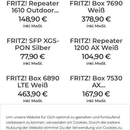
FRITZ! Repeater
FRITZ! Box 7690
Erleben Sie Smart Home mit FRITZ! für Beleuchtung,
Heizung und Energie. Mit der FRITZ!Box 5590 Fiber verfügen
1610 Outdoor
Weiß
Sie und Ihre Familie über einen leistungsstarken Smart-
Weiß
148,90
€
378,90
€
Home-Zentralen, an den Sie eine Reihe intelligenter Geräte
wie intelligente Steckdosen, Heizkörperregler, LED-Leuchten
inkl. MwSt.
inkl. MwSt.
von AVM sowie weitere Geräte anderer Hersteller
anschließen können .
FRITZ! SFP XGS-
FRITZ! Repeater
PON Silber
1200 AX Weiß
FRITZ!Box sicherheitshalber:
77,90
€
104,90
€
Das Sicherheitskonzept deckt alle FRITZ!Box-Bereiche ab:
sicheres Surfen dank integrierter Firewall , ab Werk mit
inkl. MwSt.
inkl. MwSt.
einem individuellen Netzwerkschlüssel geschütztes WLAN
und einen Gastzugang , der Freunden und Familie den
FRITZ! Box 6890
FRITZ! Box 7530
Zugriff auf das Internet, aber nicht auf Ihr Heimnetzwerk
LTE Weiß
AX
ermöglicht. Diese und viele weitere Features machen Ihre
(Tarifvermarktung)
Kommunikation sicher.
463,90
€
167,90
€
Weiß
inkl. MwSt.
inkl. MwSt.
FRITZ!OS: Das Genie hinter FRITZ:
FRITZ!OS ist das smarte Betriebssystem für alle FRITZ!
Produkte. Es vereint Benutzerfreundlichkeit mit vielseitigen
Um unsere Website für Dich optimal zu gestalten und fortlaufend
verbessern zu können, verwenden wir Cookies. Durch die weitere
Funktionen und umfassender Sicherheit . Eine übersichtliche
Nutzung der Website stimmst Du der Verwendung von Cookies zu.
Benutzeroberfläche und Assistenten begleiten Sie bei jedem