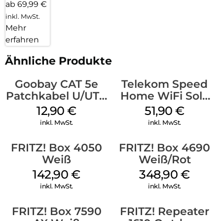
ab 69,99 €
Stromversorgung über USB-C
inkl. MwSt.
Mehr
WPS (Wi-Fi Protected Setup)
erfahren
WLAN-Gastzugang – sicheres Surfen für Freunde und
Besucher
Ähnliche Produkte
Goobay CAT 5e
Telekom Speed
Patchkabel U/UTP
Home WiFi Solo
Grau
refurbished Weiß
12,90
€
51,90
€
inkl. MwSt.
inkl. MwSt.
FRITZ! Box 4050
FRITZ! Box 4690
Weiß
Weiß/Rot
142,90
€
348,90
€
inkl. MwSt.
inkl. MwSt.
FRITZ! Box 7590
FRITZ! Repeater