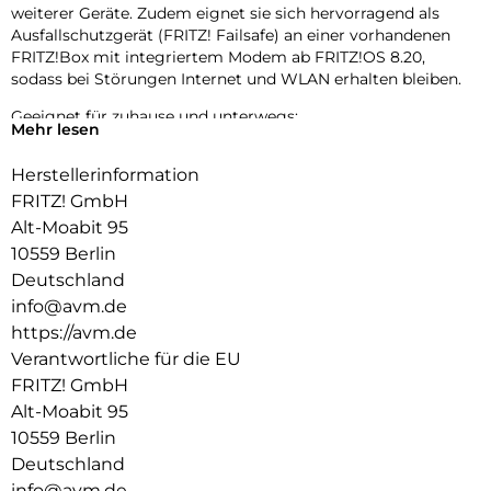
weiterer Geräte. Zudem eignet sie sich hervorragend als
Ausfallschutzgerät (FRITZ! Failsafe) an einer vorhandenen
FRITZ!Box mit integriertem Modem ab FRITZ!OS 8.20,
sodass bei Störungen Internet und WLAN erhalten bleiben.
Geeignet für zuhause und unterwegs:
Mehr lesen
Die neue FRITZ!Box 6825 4G ist ideal für den Einsatz
zuhause. Durch ihr kleines, handliches Design ist sie aber
Herstellerinformation
auch der perfekte Reisebegleiter: Sie passt in jede Tasche
FRITZ! GmbH
und sorgt europaweit für eine stabile Internetverbindung, ob
im Hotel, in der Ferienunterkunft oder auf dem
Alt-Moabit 95
Campingplatz. Dank USB-C lässt sie sich flexibel mit
10559 Berlin
Smartphone-Ladegeräten oder Powerbanks betreiben und
Deutschland
kann auch vorhandene WLAN-Hotspots oder 3G-Netze
info@avm.de
(UMTS/HSPA+) nutzen.
https://avm.de
Maximale Flexibilität für besten Empfang:
Verantwortliche für die EU
Die FRITZ!Box 6825 4G unterstützt Roaming für das Surfen
FRITZ! GmbH
in allen Mobilfunknetzen. Die intelligente Ausrichthilfe des
Alt-Moabit 95
mobilen WLAN-Routers hilft dabei, den optimalen Standort
10559 Berlin
und die beste Ausrichtung gegenüber dem Mobilfunknetz zu
ermitteln. Einzigartig ist auch die Möglichkeit zur gezielten
Deutschland
Auswahl der Mobilfunkbänder.
info@avm.de