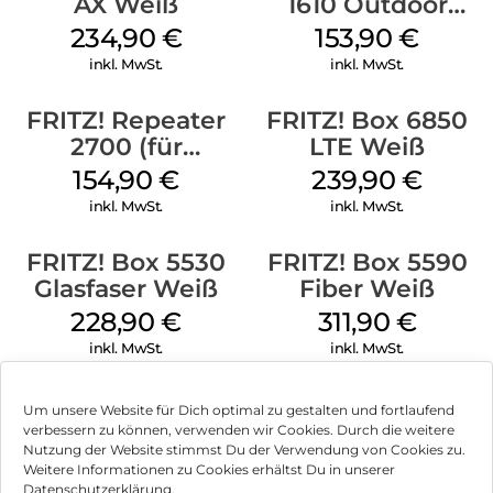
AX Weiß
1610 Outdoor
Weiß
234,90
€
153,90
€
inkl. MwSt.
inkl. MwSt.
FRITZ! Repeater
FRITZ! Box 6850
2700 (für
LTE Weiß
Tarifvermarktung)
154,90
€
239,90
€
Weiß
inkl. MwSt.
inkl. MwSt.
FRITZ! Box 5530
FRITZ! Box 5590
Glasfaser Weiß
Fiber Weiß
228,90
€
311,90
€
inkl. MwSt.
inkl. MwSt.
Um unsere Website für Dich optimal zu gestalten und fortlaufend
verbessern zu können, verwenden wir Cookies. Durch die weitere
Nutzung der Website stimmst Du der Verwendung von Cookies zu.
Impressum
Weitere Informationen zu Cookies erhältst Du in unserer
Datenschutzerklärung.