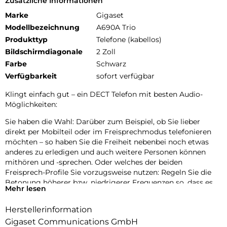
Zusätzliche Informationen
Marke
Gigaset
Modellbezeichnung
A690A Trio
Produkttyp
Telefone (kabellos)
Bildschirmdiagonale
2 Zoll
Farbe
Schwarz
Verfügbarkeit
sofort verfügbar
Klingt einfach gut – ein DECT Telefon mit besten Audio-
Möglichkeiten:
Sie haben die Wahl: Darüber zum Beispiel, ob Sie lieber
direkt per Mobilteil oder im Freisprechmodus telefonieren
möchten – so haben Sie die Freiheit nebenbei noch etwas
anderes zu erledigen und auch weitere Personen können
mithören und -sprechen. Oder welches der beiden
Freisprech-Profile Sie vorzugsweise nutzen: Regeln Sie die
Betonung höherer bzw. niedrigerer Frequenzen so, dass es
Mehr lesen
für Sie angenehm ist. Wie auch immer Sie sich entscheiden –
Sie können sich auf perfekte Sprachqualität verlassen!
Herstellerinformation
Übersichtlich, ergonomisch, intuitiv – so komfortabel kann
Gigaset Communications GmbH