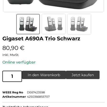
Gigaset A690A Trio Schwarz
80,90
€
inkl. MwSt.
Online verfügbar
In den Warenkorb
Jetzt kaufen
WEEE Reg No
DE67423598
Artikelnummer
4250366855707