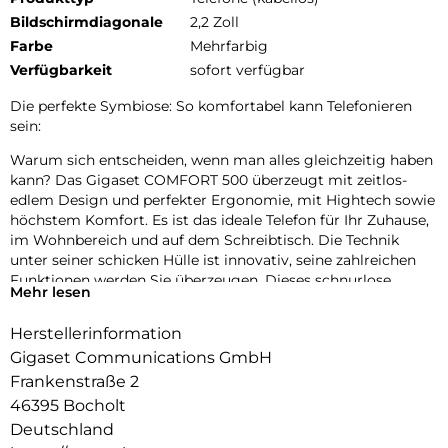
Bildschirmdiagonale
2,2 Zoll
Farbe
Mehrfarbig
Verfügbarkeit
sofort verfügbar
Die perfekte Symbiose: So komfortabel kann Telefonieren
sein:
Warum sich entscheiden, wenn man alles gleichzeitig haben
kann? Das Gigaset COMFORT 500 überzeugt mit zeitlos-
edlem Design und perfekter Ergonomie, mit Hightech sowie
höchstem Komfort. Es ist das ideale Telefon für Ihr Zuhause,
im Wohnbereich und auf dem Schreibtisch. Die Technik
unter seiner schicken Hülle ist innovativ, seine zahlreichen
Funktionen werden Sie überzeugen. Dieses schnurlose
Mehr lesen
Telefon kann sich also sehen – aber auch hören lassen: Seine
Akustik ist ebenfalls exzellent. Und im Home Office haben Sie
Herstellerinformation
dank Headset-Anschluss sowie integrierter
Gigaset Communications GmbH
Freisprecheinrichtung stets die Hände frei. Die
Modellvariante Gigaset COMFORT 500A bietet zudem einen
Frankenstraße 2
integrierten Anrufbeantworter mit einer
46395 Bocholt
Aufzeichnungsdauer von bis zu 30 Minuten.
Deutschland