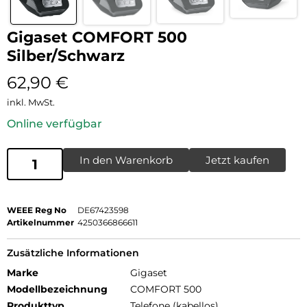
Gigaset COMFORT 500
Silber/Schwarz
62,90
€
inkl. MwSt.
Online verfügbar
In den Warenkorb
Jetzt kaufen
WEEE Reg No
DE67423598
Artikelnummer
4250366866611
Zusätzliche Informationen
Marke
Gigaset
Modellbezeichnung
COMFORT 500
Produkttyp
Telefone (kabellos)