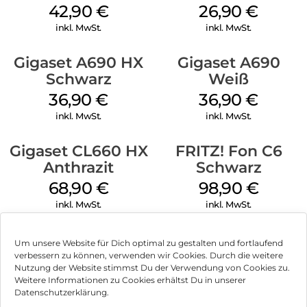
Telefonnummern. Diese Einträge lassen sich auch bequem
Schwarz
42,90
€
26,90
€
zwischen Ihren Gigaset Mobilteilen austauschen. Ebenfalls
praktisch: Mit den programmierbaren Kurzwahl-Tasten
inkl. MwSt.
inkl. MwSt.
erreichen Sie bevorzugte Gesprächspartner schneller – und
ohne langes Tippen. Dank der automatischen Geburtstags-
Gigaset A690 HX
Gigaset A690
Erinnerung entgeht Ihnen auch kein Ehrentag mehr. Den
Schwarz
Weiß
wichtigsten Menschen in Ihrem Leben können Sie auch
36,90
€
36,90
€
eigene VIP-Melodien zuordnen: So hören Sie sofort, wer
anruft.
inkl. MwSt.
inkl. MwSt.
Jetzt wird es persönlich: So individuell ist Ihr Gigaset
COMFORT 500:
Gigaset CL660 HX
FRITZ! Fon C6
Anthrazit
Schwarz
Wer hohe Ansprüche stellt, ist beim Gigaset COMFORT 500
genau richtig. Noch richtiger wird dieses schnurlose Telefon
68,90
€
98,90
€
dank seiner Personalisierungsoptionen: Stimmen Sie es auf
inkl. MwSt.
inkl. MwSt.
Ihre individuellen Wünsche ab! So können Sie unter anderem
zwischen verschiedenen Displayhintergründen entscheiden:
dem voreingestellten dunklen Hintergrund, der zum
Um unsere Website für Dich optimal zu gestalten und fortlaufend
modernen Design der COMFORT 500 Linie passt, oder einem
verbessern zu können, verwenden wir Cookies. Durch die weitere
kontrastreichen weißen Hintergrund. Beim
Nutzung der Website stimmst Du der Verwendung von Cookies zu.
Impressum
Bildschirmschoner stehen eine Analog- oder Digitaluhr zur
Weitere Informationen zu Cookies erhältst Du in unserer
Datenschutzerklärung.
Wahl. Dieses Telefon in bewährter Gigaset-Qualität kann sich
AGB