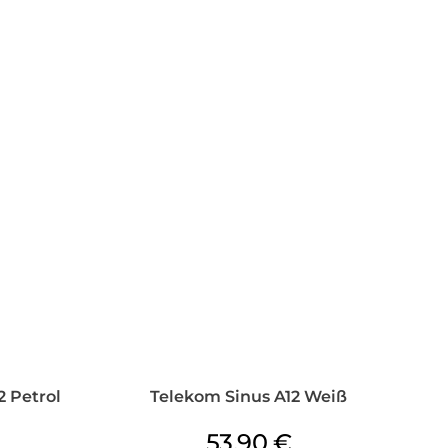
 Petrol
Telekom Sinus A12 Weiß
53,90
€