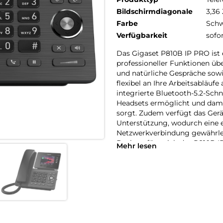
Bildschirmdiagonale
3,36 
Farbe
Schw
Verfügbarkeit
sofo
Das Gigaset P810B IP PRO ist e
professioneller Funktionen übe
und natürliche Gespräche sowi
flexibel an Ihre Arbeitsabläufe
integrierte Bluetooth-5.2-Schn
Headsets ermöglicht und dami
sorgt. Zudem verfügt das Gerä
Unterstützung, wodurch eine ei
Netzwerkverbindung gewährlei
Designs fügt sich das P810B 
Mehr lesen
bietet einen idealen Einstieg i