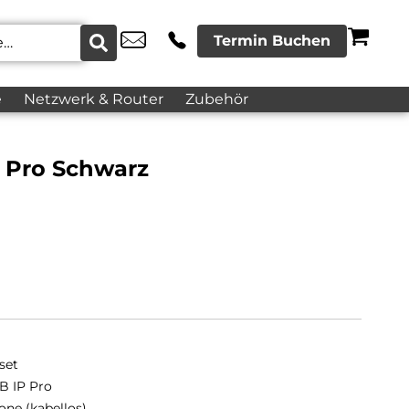
Termin Buchen
e
Netzwerk & Router
Zubehör
P Pro Schwarz
set
B IP Pro
one (kabellos)