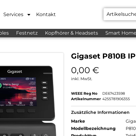
Services
Kontakt
bles
Festnetz
Kopfhörer & Headsets
Smart Hom
Gigaset P810B I
0,00
€
inkl. MwSt.
WEEE Reg No
DE67423598
Artikelnummer
4255781906355
Zusätzliche Informationen
Marke
Giga
Modellbezeichnung
P810
Produkttyp
Telef