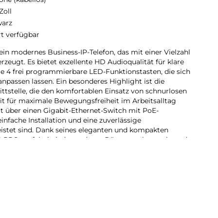
Zoll
arz
rt verfügbar
in modernes Business-IP-Telefon, das mit einer Vielzahl
rzeugt. Es bietet exzellente HD Audioqualität für klare
e 4 frei programmierbare LED-Funktionstasten, die sich
 anpassen lassen. Ein besonderes Highlight ist die
ittstelle, die den komfortablen Einsatz von schnurlosen
t für maximale Bewegungsfreiheit im Arbeitsalltag
t über einen Gigabit-Ethernet-Switch mit PoE-
nfache Installation und eine zuverlässige
stet sind. Dank seines eleganten und kompakten
IP PRO perfekt in jede moderne Büroumgebung ein und
n die Welt der professionellen IP-Telefonie.