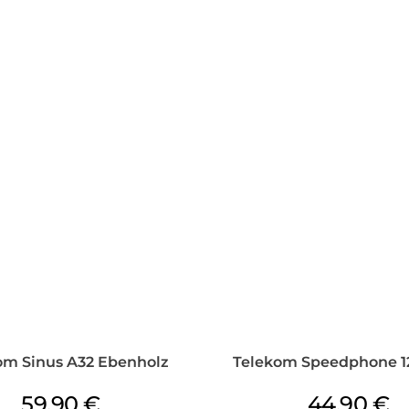
om Sinus A32 Ebenholz
Telekom Speedphone 12
59,90
€
44,90
€