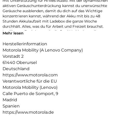
mit Unterstützung für Hi-Res-Audio. Mit der dynamischen
aktiven Geräuschunterdrückung kannst du unerwünschte
Geräusche ausblenden, damit du dich auf das Wichtige
konzentrieren kannst, während der Akku mit bis zu 48
Stunden Akkulaufzeit mit Ladebox die ganze Woche
durchhält. Alles, was du für Arbeit und Freizeit brauchst.
Intelligente Funktionen wie die Dual-Verbindung, die
Mehr lesen
Trageerkennung und die Berührungssteuerung machen das
Leben nahtlos, und das leichte, robuste Design ist für den
Herstellerinformation
täglichen Gebrauch ausgelegt.
Motorola Mobility (A Lenovo Company)
Vorstadt 2
61440 Oberursel
Deutschland
https://www.motorola.com
Verantwortliche für die EU
Motorola Mobility (Lenovo)
Calle Puerto de Somport, 9
Madrid
Spanien
https://www.motorola.de