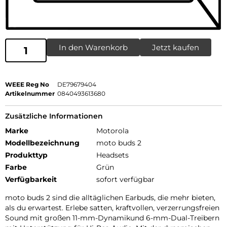
In den Warenkorb
Jetzt kaufen
WEEE Reg No
DE79679404
Artikelnummer
0840493613680
Zusätzliche Informationen
Marke
Motorola
Modellbezeichnung
moto buds 2
Produkttyp
Headsets
Farbe
Grün
Verfügbarkeit
sofort verfügbar
moto buds 2 sind die alltäglichen Earbuds, die mehr bieten,
als du erwartest. Erlebe satten, kraftvollen, verzerrungsfreien
Sound mit großen 11-mm-Dynamikund 6-mm-Dual-Treibern