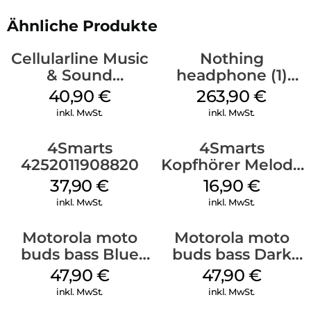
Ähnliche Produkte
Cellularline Music
Nothing
& Sound
headphone (1)
Bluetooth
Schwarz
40,90
€
263,90
€
Headphone MAXI
inkl. MwSt.
inkl. MwSt.
3 Purple
4Smarts
4Smarts
4252011908820
Kopfhörer Melody
Digital USB-C
37,90
€
16,90
€
Weiß
inkl. MwSt.
inkl. MwSt.
Motorola moto
Motorola moto
buds bass Blue
buds bass Dark
Jewel
Shadow
47,90
€
47,90
€
inkl. MwSt.
inkl. MwSt.