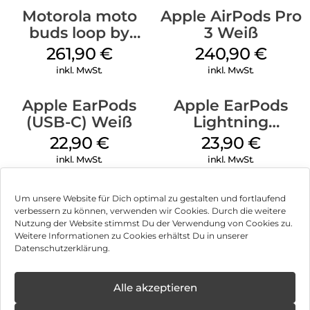
Motorola moto
Apple AirPods Pro
buds loop by
3 Weiß
Swarovski French
261,90
€
240,90
€
Oak
inkl. MwSt.
inkl. MwSt.
Apple EarPods
Apple EarPods
(USB-C) Weiß
Lightning
Anschluss Weiß
22,90
€
23,90
€
inkl. MwSt.
inkl. MwSt.
Um unsere Website für Dich optimal zu gestalten und fortlaufend
verbessern zu können, verwenden wir Cookies. Durch die weitere
Nutzung der Website stimmst Du der Verwendung von Cookies zu.
Impressum
Weitere Informationen zu Cookies erhältst Du in unserer
Datenschutzerklärung.
AGB
Datenschutz
Alle akzeptieren