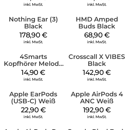
inkl. MwSt.
inkl. MwSt.
Nothing Ear (3)
HMD Amped
Black
Buds Black
178,90
€
68,90
€
inkl. MwSt.
inkl. MwSt.
4Smarts
Crosscall X VIBES
Kopfhörer Melody
Black
Digital USB-C
14,90
€
142,90
€
Weiß
inkl. MwSt.
inkl. MwSt.
Apple EarPods
Apple AirPods 4
(USB-C) Weiß
ANC Weiß
22,90
€
192,90
€
inkl. MwSt.
inkl. MwSt.