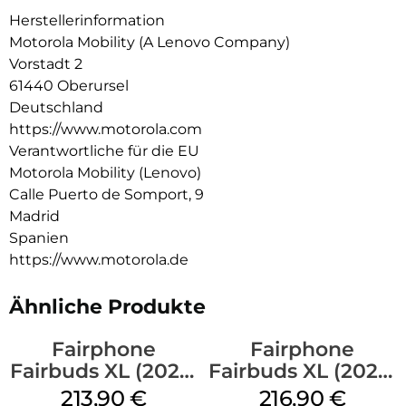
Sprachanrufe. Und mit der Moto Buds-App kannst du dein
Herstellerinformation
Hörerlebnis ganz einfach personalisieren und steuern. All das
Motorola Mobility (A Lenovo Company)
und dazu noch jede Menge Spielzeit, Schnellladen und ein
Vorstadt 2
wasserabweisendes Design. Fühle, wie der Beat zum Leben
61440 Oberursel
erwacht mit moto buds bass.
Deutschland
https://www.motorola.com
Verantwortliche für die EU
Motorola Mobility (Lenovo)
Calle Puerto de Somport, 9
Madrid
Spanien
https://www.motorola.de
Ähnliche Produkte
Fairphone
Fairphone
Fairbuds XL (2025)
Fairbuds XL (2025)
Forest Green
Horizon Black
213,90
€
216,90
€