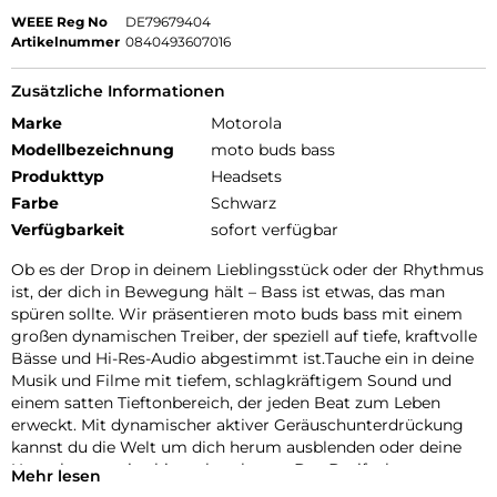
WEEE Reg No
DE79679404
Artikelnummer
0840493607016
Zusätzliche Informationen
Marke
Motorola
Modellbezeichnung
moto buds bass
Produkttyp
Headsets
Farbe
Schwarz
Verfügbarkeit
sofort verfügbar
Ob es der Drop in deinem Lieblingsstück oder der Rhythmus
ist, der dich in Bewegung hält – Bass ist etwas, das man
spüren sollte. Wir präsentieren moto buds bass mit einem
großen dynamischen Treiber, der speziell auf tiefe, kraftvolle
Bässe und Hi-Res-Audio abgestimmt ist.Tauche ein in deine
Musik und Filme mit tiefem, schlagkräftigem Sound und
einem satten Tieftonbereich, der jeden Beat zum Leben
erweckt. Mit dynamischer aktiver Geräuschunterdrückung
kannst du die Welt um dich herum ausblenden oder deine
Umgebung weiterhin wahrnehmen. Das Dreifach-
Mehr lesen
Mikrofonsystem an jedem Earbud sorgt für klare