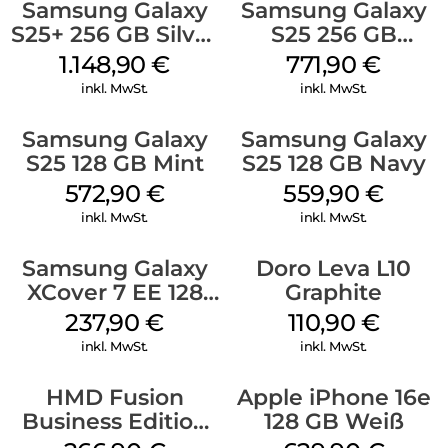
Samsung Galaxy
Samsung Galaxy
S25+ 256 GB Silver
S25 256 GB
Shadow
Icyblue
1.148,90
€
771,90
€
inkl. MwSt.
inkl. MwSt.
Samsung Galaxy
Samsung Galaxy
S25 128 GB Mint
S25 128 GB Navy
572,90
€
559,90
€
inkl. MwSt.
inkl. MwSt.
Samsung Galaxy
Doro Leva L10
XCover 7 EE 128
Graphite
GB Black
237,90
€
110,90
€
inkl. MwSt.
inkl. MwSt.
HMD Fusion
Apple iPhone 16e
Business Edition
128 GB Weiß
256 GB Grey