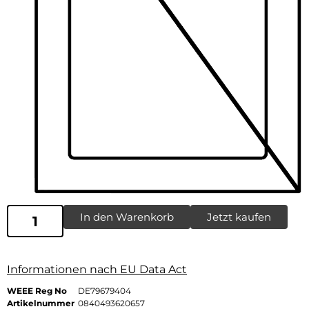
In den Warenkorb
Jetzt kaufen
Informationen nach EU Data Act
WEEE Reg No
DE79679404
Artikelnummer
0840493620657