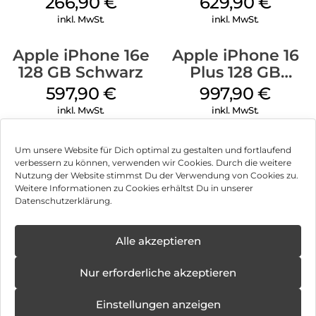
266,90
€
629,90
€
inkl. MwSt.
inkl. MwSt.
Apple iPhone 16e
Apple iPhone 16
128 GB Schwarz
Plus 128 GB
Schwarz
597,90
€
997,90
€
inkl. MwSt.
inkl. MwSt.
Um unsere Website für Dich optimal zu gestalten und fortlaufend
verbessern zu können, verwenden wir Cookies. Durch die weitere
Nutzung der Website stimmst Du der Verwendung von Cookies zu.
Impressum
Weitere Informationen zu Cookies erhältst Du in unserer
Datenschutzerklärung.
AGB
Datenschutz
Alle akzeptieren
Vertrag widerrufen
Nur erforderliche akzeptieren
Hinweis zur Batterieentsorgung
Einstellungen anzeigen