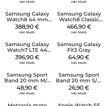
Watch8/Watch8
Watch8/Watch8
inkl. MwSt.
inkl. MwSt.
Classic Sage
Classic Graphite
Samsung Galaxy
Samsung Galaxy
Watch8 44 mm
Watch8 Classic
Graphite
White
388,90
€
466,90
€
inkl. MwSt.
inkl. MwSt.
Samsung Galaxy
Samsung Galaxy
Watch7 LTE 44
Fit3 Gray
mm Green
396,90
€
64,90
€
inkl. MwSt.
inkl. MwSt.
Samsung Sport
Samsung Sport
Band 20 mm M/L
Band 20 mm S/M
Galaxy Watch
Galaxy Watch4
48,90
€
26,90
€
Series Silber
Serie Graphite
inkl. MwSt.
inkl. MwSt.
Motorola moto
Apple Watch SE