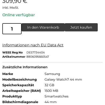
309,90
€
inkl. MwSt.
Online verfügbar
In den Warenkorb
Jetzt kaufen
Informationen nach EU Data Act
WEEE Reg No
DE57734404
Artikelnummer
8806095660547
Zusätzliche Informationen
Marke
Samsung
Modellbezeichnung
Galaxy Watch7 44 mm
Speicherkapazität
32 GB
Arbeitsspeicher (RAM)
1500 MB
Produkttyp
Smartwatches
Bildschirmdiagonale
44 mm