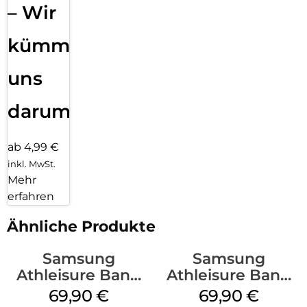
– Wir
kümmern
uns
darum!
ab 4,99 €
inkl. MwSt.
Mehr
erfahren
Ähnliche Produkte
Samsung
Samsung
Athleisure Band
Athleisure Band
(S/M) Galaxy
(M/L) Galaxy
69,90
€
69,90
€