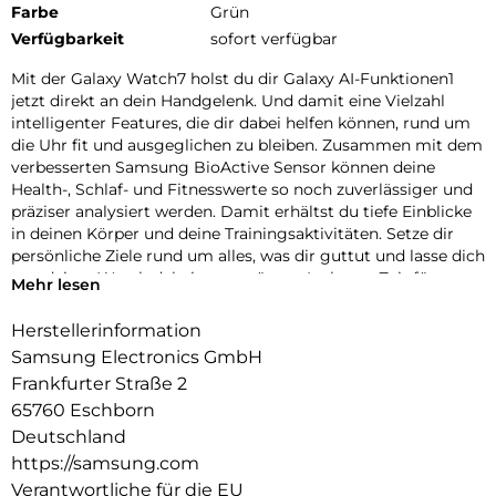
Farbe
Grün
Verfügbarkeit
sofort verfügbar
Mit der Galaxy Watch7 holst du dir Galaxy AI-Funktionen1
jetzt direkt an dein Handgelenk. Und damit eine Vielzahl
intelligenter Features, die dir dabei helfen können, rund um
die Uhr fit und ausgeglichen zu bleiben. Zusammen mit dem
verbesserten Samsung BioActive Sensor können deine
Health-, Schlaf- und Fitnesswerte so noch zuverlässiger und
präziser analysiert werden. Damit erhältst du tiefe Einblicke
in deinen Körper und deine Trainingsaktivitäten. Setze dir
persönliche Ziele rund um alles, was dir guttut und lasse dich
von deiner Watch dabei unterstützen. Ist heute Zeit für
Mehr lesen
Aktivität oder ist eher ein Ruhetag angesagt? Mit deinem
täglichen Energiewert, der erweiterten Schlafanalyse und
Herstellerinformation
einer verbesserten Überwachung deiner Herz-Kreislauf-
Samsung Electronics GmbH
Funktionen ermittelt die Galaxy Watch7 für dich deine
Frankfurter Straße 2
Tagesform.
65760 Eschborn
Obwohl die Galaxy Watch7 vollgepackt ist mit vielseitigen
Deutschland
Funktionen, liegt ihr Aluminium Gehäuse angenehm flach
https://samsung.com
und leicht an deinem Handgelenk. Zeitlos schön und
Verantwortliche für die EU
dennoch voll im Trend sind die natürlichen Farbvarianten