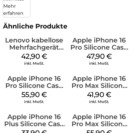
Mehr
erfahren
Ähnliche Produkte
Lenovo kabellose
Apple iPhone 16
Mehrfachgerät
Pro Silicone Case
Luna Grey
MagSafe Denim
42,90
€
47,90
€
inkl. MwSt.
inkl. MwSt.
Apple iPhone 16
Apple iPhone 16
Pro Silicone Case
Pro Max Silicone
MagSafe Stone
Case MagSafe
55,90
€
41,90
€
Gray
Ultramarine
inkl. MwSt.
inkl. MwSt.
Apple iPhone 16
Apple iPhone 16
Plus Silicone Case
Pro Max Silicone
MagSafe Lake
Case MagSafe
33,90
€
55,90
€