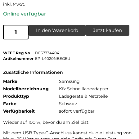
inkl. MwSt.
Online verfügbar
In den Warenkorb
Jetzt kaufen
WEEE Reg No
DE57734404
Artikelnummer
EP-L4020NBEGEU
Zusätzliche Informationen
Marke
Samsung
Modellbezeichnung
Kfz Schnellladeadapter
Produkttyp
Ladegeräte & Netzteile
Farbe
Schwarz
Verfügbarkeit
sofort verfügbar
Wieder auf 100 %, bevor du am Ziel bist:
Mit dem USB Type-C-Anschluss kannst du die Leistung von
bis zu 25 Watt nutzen, um dein Gerät mit Super Fast