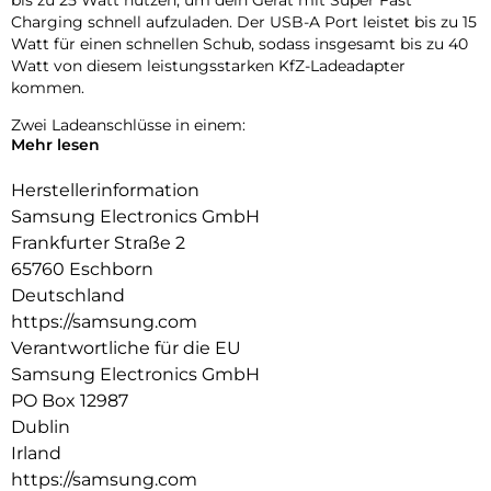
Charging schnell aufzuladen. Der USB-A Port leistet bis zu 15
Watt für einen schnellen Schub, sodass insgesamt bis zu 40
Watt von diesem leistungsstarken KfZ-Ladeadapter
kommen.
Zwei Ladeanschlüsse in einem:
Mehr lesen
Mit dem Dual Port dieses platzsparenden Kfz-Ladegeräts
kannst du zwei kompatible Geräte gleichzeitig aufladen –
Herstellerinformation
dein Smartphone und das deines Freundes.
Samsung Electronics GmbH
Frankfurter Straße 2
65760 Eschborn
Deutschland
https://samsung.com
Verantwortliche für die EU
Samsung Electronics GmbH
PO Box 12987
Dublin
Irland
https://samsung.com