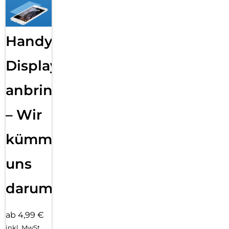
Handy
Displayfolie
anbringen
– Wir
kümmern
uns
darum!
ab 4,99 €
inkl. MwSt.