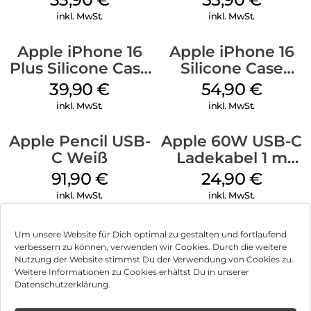
Green
Stone Gray
inkl. MwSt.
inkl. MwSt.
Apple iPhone 16
Apple iPhone 16
Plus Silicone Case
Silicone Case
MagSafe Plum
MagSafe Black
39,90
€
54,90
€
inkl. MwSt.
inkl. MwSt.
Apple Pencil USB-
Apple 60W USB-C
C Weiß
Ladekabel 1 m
Weiß
91,90
€
24,90
€
inkl. MwSt.
inkl. MwSt.
Um unsere Website für Dich optimal zu gestalten und fortlaufend
verbessern zu können, verwenden wir Cookies. Durch die weitere
Nutzung der Website stimmst Du der Verwendung von Cookies zu.
Impressum
Weitere Informationen zu Cookies erhältst Du in unserer
Datenschutzerklärung.
AGB