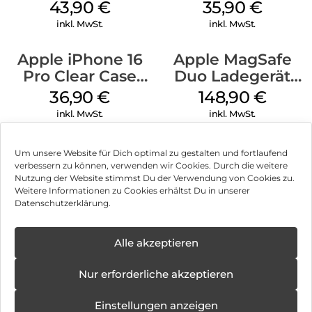
MagSafe Plum
MagSafe
43,90
€
35,90
€
Transparent
inkl. MwSt.
inkl. MwSt.
Apple iPhone 16
Apple MagSafe
Pro Clear Case
Duo Ladegerät
MagSafe
Weiß
36,90
€
148,90
€
Transparent
inkl. MwSt.
inkl. MwSt.
Um unsere Website für Dich optimal zu gestalten und fortlaufend
verbessern zu können, verwenden wir Cookies. Durch die weitere
Nutzung der Website stimmst Du der Verwendung von Cookies zu.
Impressum
Weitere Informationen zu Cookies erhältst Du in unserer
Datenschutzerklärung.
AGB
Datenschutz
Alle akzeptieren
Vertrag widerrufen
Nur erforderliche akzeptieren
Hinweis zur Batterieentsorgung
Einstellungen anzeigen