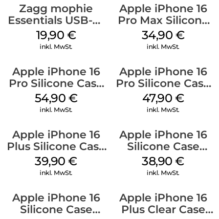
Zagg mophie
Apple iPhone 16
Essentials USB-C-
Pro Max Silicone
20W Charger PD
Case MagSafe
19,90
€
34,90
€
Weiß
Denim
inkl. MwSt.
inkl. MwSt.
Apple iPhone 16
Apple iPhone 16
Pro Silicone Case
Pro Silicone Case
MagSafe Black
MagSafe Denim
54,90
€
47,90
€
inkl. MwSt.
inkl. MwSt.
Apple iPhone 16
Apple iPhone 16
Plus Silicone Case
Silicone Case
MagSafe Plum
MagSafe
39,90
€
38,90
€
Ultramarine
inkl. MwSt.
inkl. MwSt.
Apple iPhone 16
Apple iPhone 16
Silicone Case
Plus Clear Case