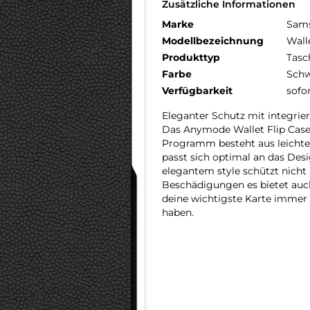
Zusätzliche Informationen
Marke
Sam
Modellbezeichnung
Wall
Produkttyp
Tasc
Farbe
Schw
Verfügbarkeit
sofo
Eleganter Schutz mit integrie
Das Anymode Wallet Flip Case
Programm besteht aus leichtem
passt sich optimal an das Desi
elegantem style schützt nicht
Beschädigungen es bietet auch
deine wichtigste Karte immer G
haben.