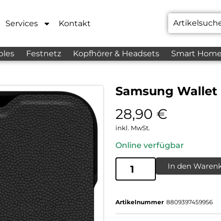
Services
Kontakt
bles
Festnetz
Kopfhörer & Headsets
Smart Hom
Samsung Wallet F
28,90
€
inkl. MwSt.
Online verfügbar
In den Waren
Artikelnummer
8809397459956