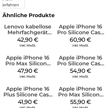
erfahren
Ähnliche Produkte
Lenovo kabellose
Apple iPhone 16
Mehrfachgerät
Pro Silicone Case
Luna Grey
MagSafe Stone
42,90
€
60,90
€
Gray
inkl. MwSt.
inkl. MwSt.
Apple iPhone 16
Apple iPhone 16
Pro Max Silicone
Pro Silicone Case
Case MagSafe
MagSafe Black
47,90
€
54,90
€
Black
inkl. MwSt.
inkl. MwSt.
Apple iPhone 16
Apple iPhone 16
Plus Silicone Case
Pro Max Silicone
MagSafe Stone
Case MagSafe
41,90
€
55,90
€
Gray
Stone Gray
inkl. MwSt.
inkl. MwSt.