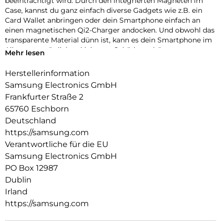
beeinträchtigt wird. Durch den integrierten Magneten im
Case, kannst du ganz einfach diverse Gadgets wie z.B. ein
Card Wallet anbringen oder dein Smartphone einfach an
einen magnetischen Qi2-Charger andocken. Und obwohl das
transparente Material dünn ist, kann es dein Smartphone im
Alltag vor möglichen kleineren Schäden schützen.
Mehr lesen
Herstellerinformation
Samsung Electronics GmbH
Frankfurter Straße 2
65760 Eschborn
Deutschland
https://samsung.com
Verantwortliche für die EU
Samsung Electronics GmbH
PO Box 12987
Dublin
Irland
https://samsung.com