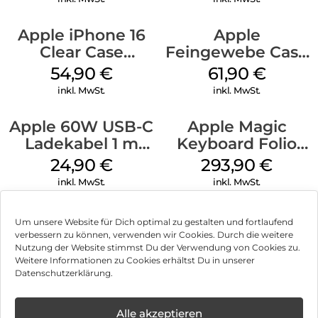
Apple iPhone 16
Apple
Clear Case
Feingewebe Case
MagSafe
iPhone 15 Pro
54,90
€
61,90
€
Transparent
MagSafe Schwarz
inkl. MwSt.
inkl. MwSt.
Apple 60W USB-C
Apple Magic
Ladekabel 1 m
Keyboard Folio
Weiß
iPad 10.9″ (10.Gen.)
24,90
€
293,90
€
Weiß
inkl. MwSt.
inkl. MwSt.
Um unsere Website für Dich optimal zu gestalten und fortlaufend
verbessern zu können, verwenden wir Cookies. Durch die weitere
Nutzung der Website stimmst Du der Verwendung von Cookies zu.
Impressum
Weitere Informationen zu Cookies erhältst Du in unserer
Datenschutzerklärung.
AGB
Datenschutz
Alle akzeptieren