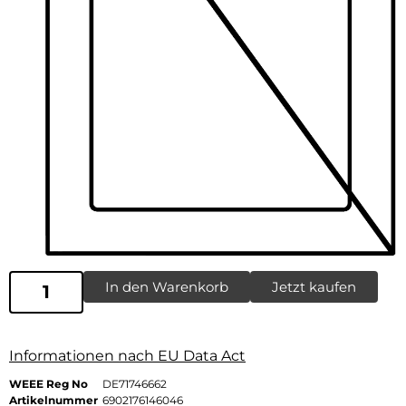
In den Warenkorb
Jetzt kaufen
Informationen nach EU Data Act
WEEE Reg No
DE71746662
Artikelnummer
6902176146046