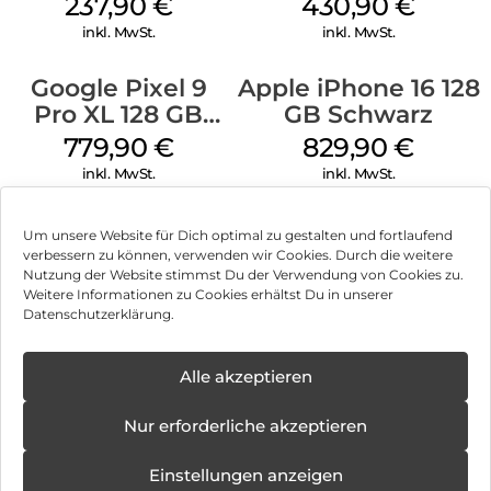
237,90
€
430,90
€
inkl. MwSt.
inkl. MwSt.
Google Pixel 9
Apple iPhone 16 128
Pro XL 128 GB
GB Schwarz
Obsidian
779,90
€
829,90
€
inkl. MwSt.
inkl. MwSt.
Um unsere Website für Dich optimal zu gestalten und fortlaufend
verbessern zu können, verwenden wir Cookies. Durch die weitere
Nutzung der Website stimmst Du der Verwendung von Cookies zu.
Impressum
Weitere Informationen zu Cookies erhältst Du in unserer
Datenschutzerklärung.
AGB
Datenschutz
Alle akzeptieren
Vertrag widerrufen
Nur erforderliche akzeptieren
Hinweis zur Batterieentsorgung
Einstellungen anzeigen