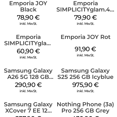
Emporia JOY
Emporia
Black
SIMPLICITYglam.4G
Schwarz
78,90
€
79,90
€
inkl. MwSt.
inkl. MwSt.
Emporia
Emporia JOY Rot
SIMPLICITYglam
91,90
€
Weiss
60,90
€
inkl. MwSt.
inkl. MwSt.
Samsung Galaxy
Samsung Galaxy
A26 5G 128 GB
S25 256 GB Icyblue
White
290,90
€
975,90
€
inkl. MwSt.
inkl. MwSt.
Samsung Galaxy
Nothing Phone (3a)
XCover 7 EE 128
Pro 256 GB Grey
GB Black