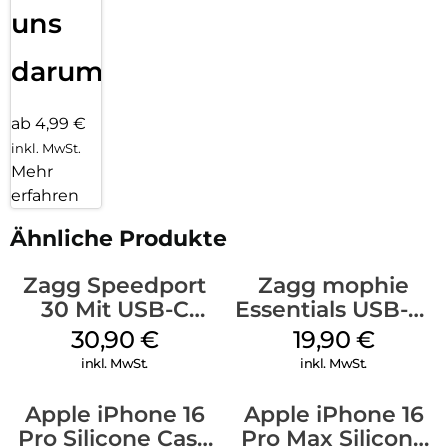
uns
darum!
ab 4,99 €
inkl. MwSt.
Mehr
erfahren
Ähnliche Produkte
Zagg Speedport
Zagg mophie
30 Mit USB-C
Essentials USB-C-
Kabel Weiß
20W Charger PD
30,90
€
19,90
€
Weiß
inkl. MwSt.
inkl. MwSt.
Apple iPhone 16
Apple iPhone 16
Pro Silicone Case
Pro Max Silicone