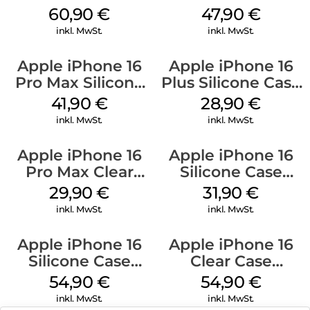
MagSafe Stone
Case MagSafe
60,90
€
47,90
€
Gray
Black
inkl. MwSt.
inkl. MwSt.
Apple iPhone 16
Apple iPhone 16
Pro Max Silicone
Plus Silicone Case
Case MagSafe
MagSafe Black
41,90
€
28,90
€
Ultramarine
inkl. MwSt.
inkl. MwSt.
Apple iPhone 16
Apple iPhone 16
Pro Max Clear
Silicone Case
Case MagSafe
MagSafe Fuchsia
29,90
€
31,90
€
Transparent
inkl. MwSt.
inkl. MwSt.
Apple iPhone 16
Apple iPhone 16
Silicone Case
Clear Case
MagSafe Lake
MagSafe
54,90
€
54,90
€
Green
Transparent
inkl. MwSt.
inkl. MwSt.