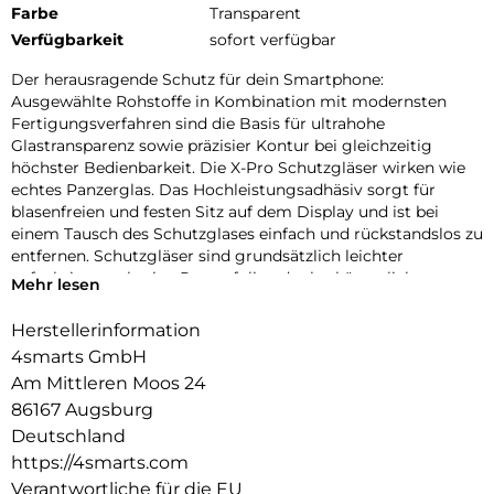
Farbe
Transparent
Verfügbarkeit
sofort verfügbar
Der herausragende Schutz für dein Smartphone:
Ausgewählte Rohstoffe in Kombination mit modernsten
Fertigungsverfahren sind die Basis für ultrahohe
Glastransparenz sowie präzisier Kontur bei gleichzeitig
höchster Bedienbarkeit. Die X-Pro Schutzgläser wirken wie
echtes Panzerglas. Das Hochleistungsadhäsiv sorgt für
blasenfreien und festen Sitz auf dem Display und ist bei
einem Tausch des Schutzglases einfach und rückstandslos zu
entfernen. Schutzgläser sind grundsätzlich leichter
aufzubringen als eine Panzerfolie oder herkömmliche
Mehr lesen
Schutzfolie. Die Gläser der X-Pro Serie sind „Case-friendly“,
d.h. kompatibel mit den gängigen Schutzhüllen.
Herstellerinformation
4smarts GmbH
Frame4smarts:
Mit dem Easy-Assist Montagerahmen geht bei der
Am Mittleren Moos 24
Anbringung des X-Pro Displayschutz „nichts mehr schief”.
86167 Augsburg
Perfekte Positionierung, blitzschnelle Montage – ein
Deutschland
Kinderspiel für alle!
https://4smarts.com
Fullcover4smarts:
Verantwortliche für die EU