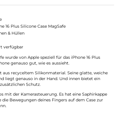
e
ne 16 Plus Silicone Case MagSafe
hen & Hüllen
rt verfügbar
e wurde von Apple speziell für das iPhone 16 Plus
hone genauso gut, wie es aussieht.
 aus recyceltem Silikon­material. Seine glatte, weiche
nd liegt genauso in der Hand. Und innen bietet ein
zusätzlichen Schutz.
os mit der Kamera­steuerung. Es hat eine Saphir­kappe
die die Bewegungen deines Fingers auf dem Case zur
nn.
 sich perfekt am iPhone 16 Plus ausrichten, hält das Case
nelleres kabel­loses Laden. Lass dein iPhone beim Laden
n MagSafe Ladegerät an oder leg es auf dein Qi2 oder Qi