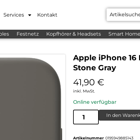
Services
Kontakt
bles
Festnetz
Kopfhörer & Headsets
Smart Hom
Apple iPhone 16 
Stone Gray
41,90
€
inkl. MwSt.
Online verfügbar
In den Waren
Artikelnummer
0195949885143