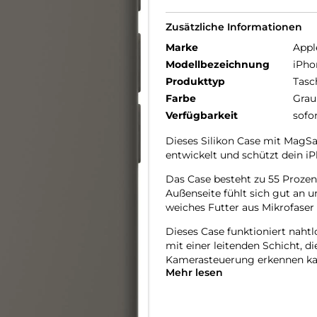
Zusätzliche Informationen
Marke
Appl
Modellbezeichnung
iPho
Produkttyp
Tasc
Farbe
Grau
Verfügbarkeit
sofo
Dieses Silikon Case mit MagSaf
entwickelt und schützt dein iP
Das Case besteht zu 55 Prozent
Außenseite fühlt sich gut an u
weiches Futter aus Mikrofaser 
Dieses Case funktioniert nahtl
mit einer leitenden Schicht, 
Kamera­steuerung erkennen ka
Mehr lesen
Mit integrierten Magneten, die
ganz einfach und sorgt für sch
einfach im Case und docke dei