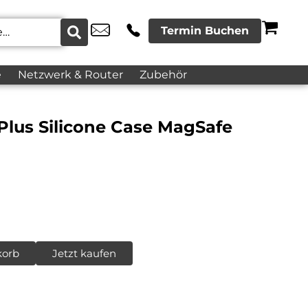
Termin Buchen
e
Netzwerk & Router
Zubehör
Plus Silicone Case MagSafe
korb
Jetzt kaufen