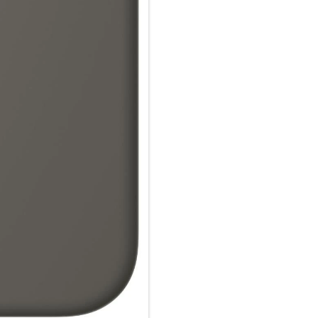
zertifiziertes Ladegerät.
Wie jedes von Apple entwickel
Fertigungs­prozesses Tausende
aus, sondern ist auch dafür ge
schützen.