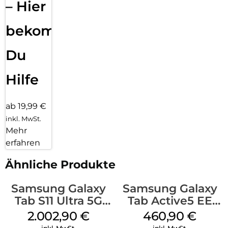
– Hier
bekommst
Du
Hilfe
ab 19,99 €
inkl. MwSt.
Mehr
erfahren
Ähnliche Produkte
Samsung Galaxy
Samsung Galaxy
Tab S11 Ultra 5G
Tab Active5 EE
512 GB Gray
Wi-Fi 128 GB black
2.002,90
€
460,90
€