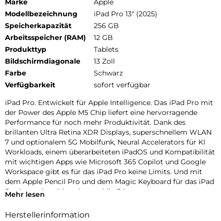
Marke
Apple
Modellbezeichnung
iPad Pro 13" (2025)
Speicherkapazität
256 GB
Arbeitsspeicher (RAM)
12 GB
Produkttyp
Tablets
Bildschirmdiagonale
13 Zoll
Farbe
Schwarz
Verfügbarkeit
sofort verfügbar
iPad Pro. Entwickelt für Apple Intelligence. Das iPad Pro mit
der Power des Apple M5 Chip liefert eine hervorragende
Performance für noch mehr Produktivität. Dank des
brillanten Ultra Retina XDR Displays, superschnellem WLAN
7 und optionalem 5G Mobilfunk, Neural Accelerators für KI
Workloads, einem überarbeiteten iPadOS und Kompatibilität
mit wichtigen Apps wie Microsoft 365 Copilot und Google
Workspace gibt es für das iPad Pro keine Limits. Und mit
dem Apple Pencil Pro und dem Magic Keyboard für das iPad
Pro ist es das ultimative mobile Büro.
Mehr lesen
PERFORMANCE UND SPEICHERPLATZ: Der Apple M5 Chip
Herstellerinformation
ist der nächste Riesensprung für KI auf dem iPad. Mit bis zu 2