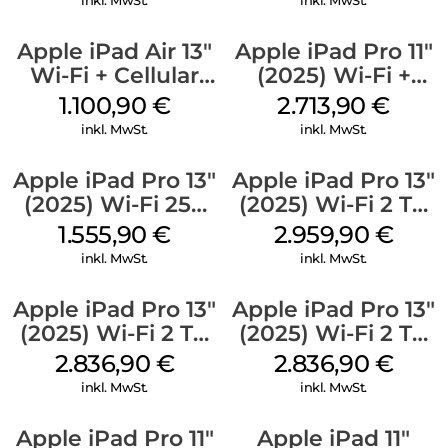
inkl. MwSt.
inkl. MwSt.
Apple iPad Air 13″
Apple iPad Pro 11″
Wi-Fi + Cellular
(2025) Wi-Fi +
(2026) 128 GB Blau
Cellular 2 TB
1.100,90
€
2.713,90
€
Standardglas
inkl. MwSt.
inkl. MwSt.
Space Schwarz
Apple iPad Pro 13″
Apple iPad Pro 13″
(2025) Wi-Fi 256
(2025) Wi-Fi 2 TB
GB Standardglas
Nanotexturglas
1.555,90
€
2.959,90
€
Space Schwarz
Silber
inkl. MwSt.
inkl. MwSt.
Apple iPad Pro 13″
Apple iPad Pro 13″
(2025) Wi-Fi 2 TB
(2025) Wi-Fi 2 TB
Standardglas
Standardglas
2.836,90
€
2.836,90
€
Silber
Space Schwarz
inkl. MwSt.
inkl. MwSt.
Apple iPad Pro 11″
Apple iPad 11″