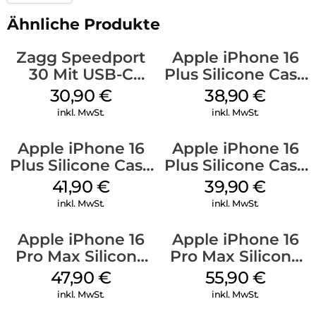
Ähnliche Produkte
Zagg Speedport
Apple iPhone 16
30 Mit USB-C
Plus Silicone Case
Kabel Weiß
MagSafe Denim
30,90
€
38,90
€
inkl. MwSt.
inkl. MwSt.
Apple iPhone 16
Apple iPhone 16
Plus Silicone Case
Plus Silicone Case
MagSafe Stone
MagSafe Plum
41,90
€
39,90
€
Gray
inkl. MwSt.
inkl. MwSt.
Apple iPhone 16
Apple iPhone 16
Pro Max Silicone
Pro Max Silicone
Case MagSafe
Case MagSafe
47,90
€
55,90
€
Black
Stone Gray
inkl. MwSt.
inkl. MwSt.