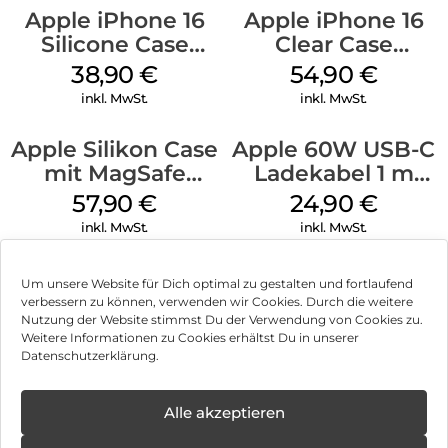
Apple iPhone 16
Apple iPhone 16
Silicone Case
Clear Case
MagSafe
MagSafe
38,90
€
54,90
€
Ultramarine
Transparent
inkl. MwSt.
inkl. MwSt.
Apple Silikon Case
Apple 60W USB-C
mit MagSafe
Ladekabel 1 m
iPhone 14 Pro
Weiß
57,90
€
24,90
€
(PRODUCT)RED
inkl. MwSt.
inkl. MwSt.
Um unsere Website für Dich optimal zu gestalten und fortlaufend
verbessern zu können, verwenden wir Cookies. Durch die weitere
Nutzung der Website stimmst Du der Verwendung von Cookies zu.
Impressum
Weitere Informationen zu Cookies erhältst Du in unserer
Datenschutzerklärung.
AGB
Datenschutz
Alle akzeptieren
Vertrag widerrufen