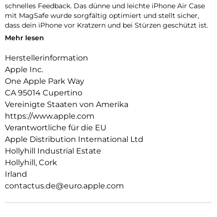
schnelles Feedback. Das dünne und leichte iPhone Air Case
mit MagSafe wurde sorgfältig optimiert und stellt sicher,
dass dein iPhone vor Kratzern und bei Stürzen geschützt ist.
Mehr lesen
Das Case funktioniert nahtlos mit der Kamera­steuerung, um
präzise Finger­bewegungen wie Drücken und Streichen zu
Herstellerinformation
erkennen.
Apple Inc.
Mit zwei Verbindungs­punkten lässt sich dieses Case sicher
One Apple Park Way
am Crossbody Band befestigen. So kannst du dein iPhone
CA 95014 Cupertino
einfach freihändig tragen.
Vereinigte Staaten von Amerika
Mit integrierten Magneten, die sich perfekt am iPhone Air
https://www.apple.com
ausrichten, hält das Case ganz einfach und sorgt für
Verantwortliche für die EU
schnelleres kabelloses Laden. Lass dein iPhone beim Laden
Apple Distribution International Ltd
einfach im Case und docke dein MagSafe Ladegerät an oder
Hollyhill Industrial Estate
leg es auf dein Qi2.2 oder Qi zertifiziertes Ladegerät.
Hollyhill, Cork
Wie jedes von Apple entwickelte Case durchläuft es im Laufe
Irland
des Design‑ und Fertigungs­prozesses Tausende von
contactus.de@euro.apple.com
Teststunden. Deshalb sieht es nicht nur großartig aus,
sondern ist auch dafür gemacht, dein iPhone vor Kratzern
und bei Stürzen zu schützen.