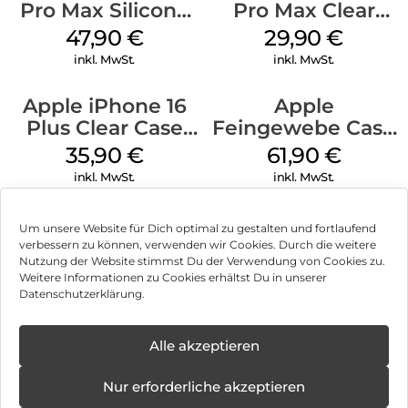
Pro Max Silicone
Pro Max Clear
Case MagSafe
Case MagSafe
47,90
€
29,90
€
Black
Transparent
inkl. MwSt.
inkl. MwSt.
Apple iPhone 16
Apple
Plus Clear Case
Feingewebe Case
MagSafe
iPhone 15 Pro
35,90
€
61,90
€
Transparent
MagSafe Schwarz
inkl. MwSt.
inkl. MwSt.
Um unsere Website für Dich optimal zu gestalten und fortlaufend
verbessern zu können, verwenden wir Cookies. Durch die weitere
Nutzung der Website stimmst Du der Verwendung von Cookies zu.
Impressum
Weitere Informationen zu Cookies erhältst Du in unserer
Datenschutzerklärung.
AGB
Datenschutz
Alle akzeptieren
Vertrag widerrufen
Nur erforderliche akzeptieren