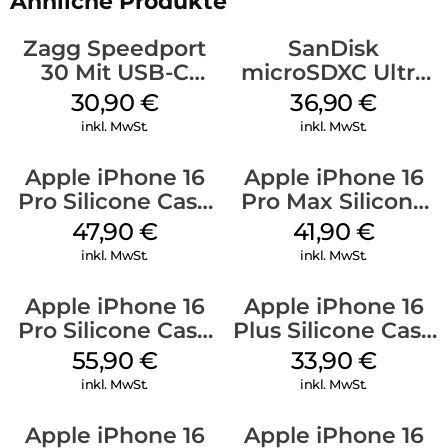
Ähnliche Produkte
Zagg Speedport
SanDisk
30 Mit USB-C
microSDXC Ultra
Kabel Weiß
128 GB + Adapter
30,90
€
36,90
€
Mobile
inkl. MwSt.
inkl. MwSt.
Apple iPhone 16
Apple iPhone 16
Pro Silicone Case
Pro Max Silicone
MagSafe Denim
Case MagSafe
47,90
€
41,90
€
Ultramarine
inkl. MwSt.
inkl. MwSt.
Apple iPhone 16
Apple iPhone 16
Pro Silicone Case
Plus Silicone Case
MagSafe Stone
MagSafe Lake
55,90
€
33,90
€
Gray
Green
inkl. MwSt.
inkl. MwSt.
Apple iPhone 16
Apple iPhone 16