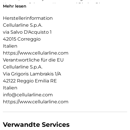
Kanten zum Schutz von Kamera und Display. Die
Mehr lesen
antibakterielle Beschichtung und der Einsatz von recyceltem
Material machen ICY MAG zur sicheren und
Herstellerinformation
verantwortungsvollen Wahl für jeden Tag.
Cellularline S.p.A.
via Salvo D'Acquisto 1
42015 Correggio
Italien
https://www.cellularline.com
Verantwortliche für die EU
Cellularline S.p.A.
Via Grigoris Lambrakis 1/A
42122 Reggio Emilia RE
Italien
info@cellularline.com
https://www.cellularline.com
Verwandte Services