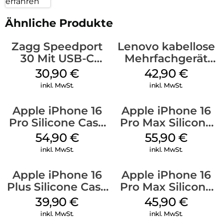
erfahren
Ähnliche Produkte
Zagg Speedport
Lenovo kabellose
30 Mit USB-C
Mehrfachgerät
Kabel Weiß
Luna Grey
30,90
€
42,90
€
inkl. MwSt.
inkl. MwSt.
Apple iPhone 16
Apple iPhone 16
Pro Silicone Case
Pro Max Silicone
MagSafe Black
Case MagSafe
54,90
€
55,90
€
Stone Gray
inkl. MwSt.
inkl. MwSt.
Apple iPhone 16
Apple iPhone 16
Plus Silicone Case
Pro Max Silicone
MagSafe Plum
Case MagSafe
39,90
€
45,90
€
Ultramarine
inkl. MwSt.
inkl. MwSt.