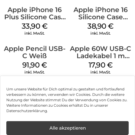
Apple iPhone 16
Apple iPhone 16
Plus Silicone Case
Silicone Case
MagSafe Lake
MagSafe
33,90
€
38,90
€
Green
Ultramarine
inkl. MwSt.
inkl. MwSt.
Apple Pencil USB-
Apple 60W USB-C
C Weiß
Ladekabel 1 m
Weiß
91,90
€
17,90
€
inkl. MwSt.
inkl. MwSt.
Um unsere Website für Dich optimal zu gestalten und fortlaufend
verbessern zu können, verwenden wir Cookies. Durch die weitere
Nutzung der Website stimmst Du der Verwendung von Cookies zu.
Impressum
Weitere Informationen zu Cookies erhältst Du in unserer
Datenschutzerklärung.
AGB
Datenschutz
Alle akzeptieren