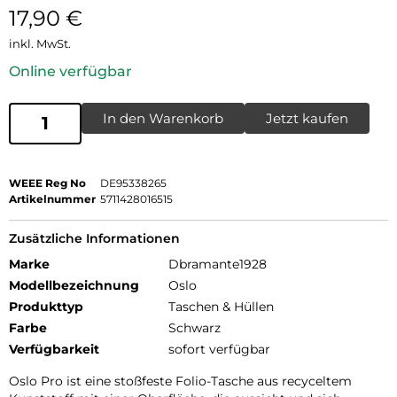
17,90
€
inkl. MwSt.
Online verfügbar
In den Warenkorb
Jetzt kaufen
WEEE Reg No
DE95338265
Artikelnummer
5711428016515
Zusätzliche Informationen
Marke
Dbramante1928
Modellbezeichnung
Oslo
Produkttyp
Taschen & Hüllen
Farbe
Schwarz
Verfügbarkeit
sofort verfügbar
Oslo Pro ist eine stoßfeste Folio-Tasche aus recyceltem