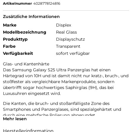
Artikelnummer
4028778124816
Zusätzliche Informationen
Marke
Displex
Modellbezeichnung
Real Glass
Produkttyp
Displayschutz
Farbe
Transparent
Verfügbarkeit
sofort verfügbar
Glas- und Kantenhärte
Das Samsung Galaxy S25 Ultra Panzerglas hat einen
Härtegrad von 10H und ist damit nicht nur kratz-, bruch-, und
stoßfester als vergleichbare Markenprodukte, sondern
übertrifft sogar hochwertiges Saphirglas (9H), das bei
Luxusuhren eingesetzt wird.
Die Kanten, die bruch- und stoßanfälligste Zone des
Smartphones und Panzerglases, sind spezialgehärtet und
durch eine mehrfache Polierung abgerundet.
Mehr lesen
Durch dieses aufwendige Produktionsverfahren wird das
Herstellerinformation
Samsung S25 Ultra Panzerglas extrem widerstandsfähig