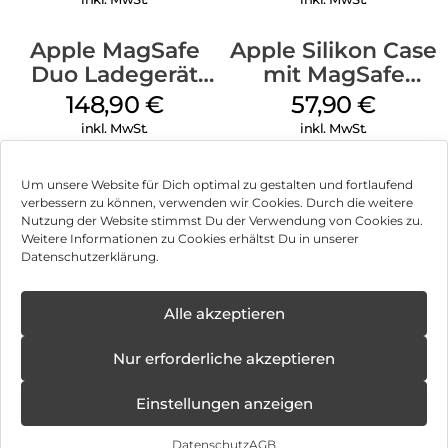
Apple MagSafe
Apple Silikon Case
Duo Ladegerät
mit MagSafe
Weiß
iPhone 14 Pro
148,90
€
57,90
€
(PRODUCT)RED
inkl. MwSt.
inkl. MwSt.
Um unsere Website für Dich optimal zu gestalten und fortlaufend
verbessern zu können, verwenden wir Cookies. Durch die weitere
Nutzung der Website stimmst Du der Verwendung von Cookies zu.
Impressum
Weitere Informationen zu Cookies erhältst Du in unserer
Datenschutzerklärung.
AGB
Datenschutz
Alle akzeptieren
Vertrag widerrufen
Nur erforderliche akzeptieren
Hinweis zur Batterieentsorgung
Einstellungen anzeigen
Newsletter
Datenschutz
AGB