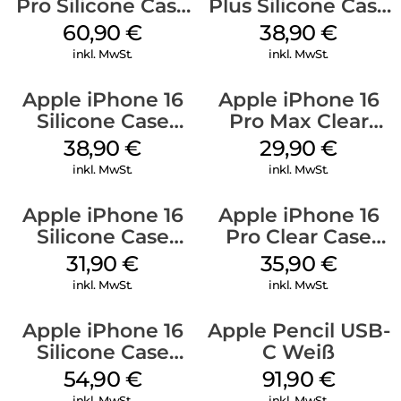
Pro Silicone Case
Plus Silicone Case
MagSafe Stone
MagSafe Denim
60,90
€
38,90
€
Gray
inkl. MwSt.
inkl. MwSt.
Apple iPhone 16
Apple iPhone 16
Silicone Case
Pro Max Clear
MagSafe
Case MagSafe
38,90
€
29,90
€
Ultramarine
Transparent
inkl. MwSt.
inkl. MwSt.
Apple iPhone 16
Apple iPhone 16
Silicone Case
Pro Clear Case
MagSafe Fuchsia
MagSafe
31,90
€
35,90
€
Transparent
inkl. MwSt.
inkl. MwSt.
Apple iPhone 16
Apple Pencil USB-
Silicone Case
C Weiß
MagSafe Lake
54,90
€
91,90
€
Green
inkl. MwSt.
inkl. MwSt.