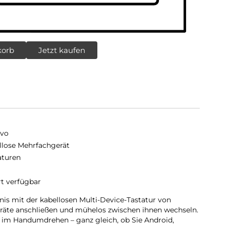
korb
Jetzt kaufen
vo
llose Mehrfachgerät
aturen
rt verfügbar
bnis mit der kabellosen Multi-Device-Tastatur von
eräte anschließen und mühelos zwischen ihnen wechseln.
ät im Handumdrehen – ganz gleich, ob Sie Android,