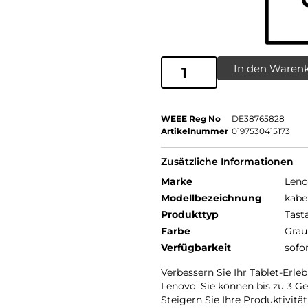
In den Waren
WEEE Reg No
DE38765828
Artikelnummer
0197530415173
Zusätzliche Informationen
Marke
Leno
Modellbezeichnung
kabe
Produkttyp
Tast
Farbe
Grau
Verfügbarkeit
sofo
Verbessern Sie Ihr Tablet-Erle
Lenovo. Sie können bis zu 3 G
Steigern Sie Ihre Produktivit