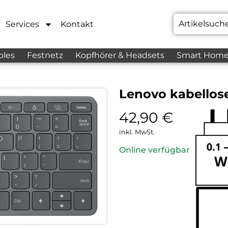
Services
Kontakt
bles
Festnetz
Kopfhörer & Headsets
Smart Hom
Lenovo kabellos
42,90
€
inkl. MwSt.
Online verfügbar