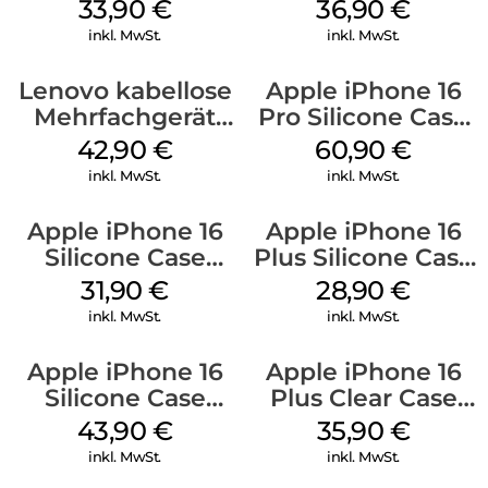
Kabel Weiß
128 GB + Adapter
33,90
€
36,90
€
Mobile
inkl. MwSt.
inkl. MwSt.
Lenovo kabellose
Apple iPhone 16
Mehrfachgerät
Pro Silicone Case
Luna Grey
MagSafe Stone
42,90
€
60,90
€
Gray
inkl. MwSt.
inkl. MwSt.
Apple iPhone 16
Apple iPhone 16
Silicone Case
Plus Silicone Case
MagSafe Fuchsia
MagSafe Black
31,90
€
28,90
€
inkl. MwSt.
inkl. MwSt.
Apple iPhone 16
Apple iPhone 16
Silicone Case
Plus Clear Case
MagSafe Plum
MagSafe
43,90
€
35,90
€
Transparent
inkl. MwSt.
inkl. MwSt.