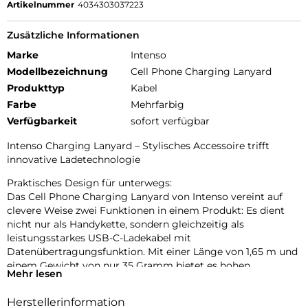
Artikelnummer
4034303037223
Zusätzliche Informationen
Marke
Intenso
Modellbezeichnung
Cell Phone Charging Lanyard
Produkttyp
Kabel
Farbe
Mehrfarbig
Verfügbarkeit
sofort verfügbar
Intenso Charging Lanyard – Stylisches Accessoire trifft
innovative Ladetechnologie
Praktisches Design für unterwegs:
Das Cell Phone Charging Lanyard von Intenso vereint auf
clevere Weise zwei Funktionen in einem Produkt: Es dient
nicht nur als Handykette, sondern gleichzeitig als
leistungsstarkes USB-C-Ladekabel mit
Datenübertragungsfunktion. Mit einer Länge von 1,65 m und
einem Gewicht von nur 35 Gramm bietet es hohen
Mehr lesen
Tragekomfort und optimale Bewegungsfreiheit – ob beim
Stadtbummel, auf Reisen oder im Büroalltag. Dank der
Herstellerinformation
verstellbaren Länge lässt sich das Lanyard individuell