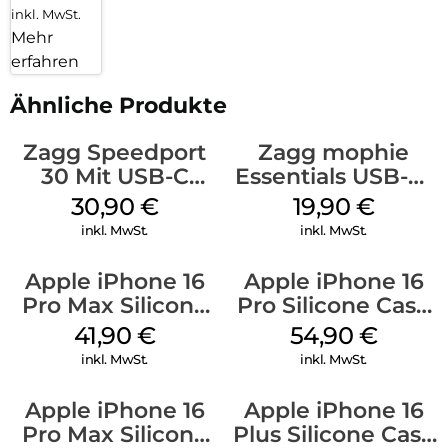
inkl. MwSt.
Mehr
erfahren
Ähnliche Produkte
Zagg Speedport
Zagg mophie
30 Mit USB-C
Essentials USB-C-
Kabel Weiß
20W Charger PD
30,90
€
19,90
€
Weiß
inkl. MwSt.
inkl. MwSt.
Apple iPhone 16
Apple iPhone 16
Pro Max Silicone
Pro Silicone Case
Case MagSafe
MagSafe Black
41,90
€
54,90
€
Ultramarine
inkl. MwSt.
inkl. MwSt.
Apple iPhone 16
Apple iPhone 16
Pro Max Silicone
Plus Silicone Case