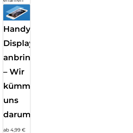
erfahren
Handy
Displayfolie
anbringen
– Wir
kümmern
uns
darum!
ab 4,99 €