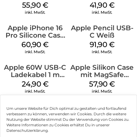
Case MagSafe
MagSafe Stone
55,90
€
41,90
€
Stone Gray
Gray
inkl. MwSt.
inkl. MwSt.
Apple iPhone 16
Apple Pencil USB-
Pro Silicone Case
C Weiß
MagSafe Stone
60,90
€
91,90
€
Gray
inkl. MwSt.
inkl. MwSt.
Apple 60W USB-C
Apple Silikon Case
Ladekabel 1 m
mit MagSafe
Weiß
iPhone 14 Pro
24,90
€
57,90
€
(PRODUCT)RED
inkl. MwSt.
inkl. MwSt.
Um unsere Website für Dich optimal zu gestalten und fortlaufend
verbessern zu können, verwenden wir Cookies. Durch die weitere
Nutzung der Website stimmst Du der Verwendung von Cookies zu.
Impressum
Weitere Informationen zu Cookies erhältst Du in unserer
Datenschutzerklärung.
AGB