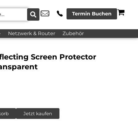
Termin Buchen
e
Netzwerk & Router
Zubehör
lecting Screen Protector
ransparent
korb
Jetzt kaufen