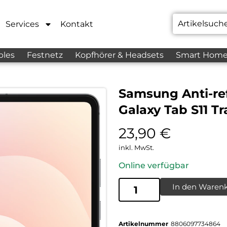
Services
Kontakt
bles
Festnetz
Kopfhörer & Headsets
Smart Hom
Samsung Anti-ref
Galaxy Tab S11 T
23,90
€
inkl. MwSt.
Online verfügbar
In den Waren
Artikelnummer
8806097734864