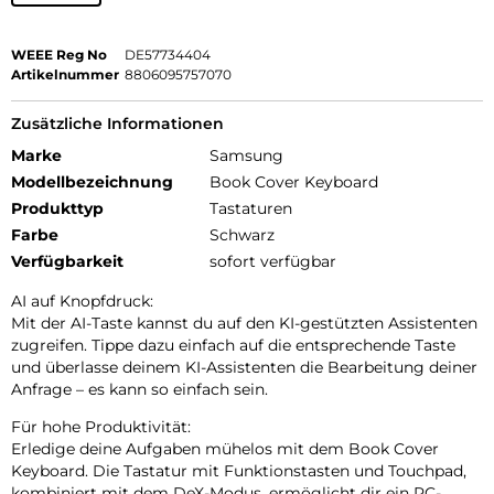
WEEE Reg No
DE57734404
Artikelnummer
8806095757070
Zusätzliche Informationen
Marke
Samsung
Modellbezeichnung
Book Cover Keyboard
Produkttyp
Tastaturen
Farbe
Schwarz
Verfügbarkeit
sofort verfügbar
AI auf Knopfdruck:
Mit der AI-Taste kannst du auf den KI-gestützten Assistenten
zugreifen. Tippe dazu einfach auf die entsprechende Taste
und überlasse deinem KI-Assistenten die Bearbeitung deiner
Anfrage – es kann so einfach sein.
Für hohe Produktivität:
Erledige deine Aufgaben mühelos mit dem Book Cover
Keyboard. Die Tastatur mit Funktionstasten und Touchpad,
kombiniert mit dem DeX-Modus, ermöglicht dir ein PC-