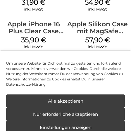
MagSafe Fuchsia
MagSafe Black
31,90
€
54,90
€
inkl. MwSt.
inkl. MwSt.
Apple iPhone 16
Apple Silikon Case
Plus Clear Case
mit MagSafe
MagSafe
iPhone 14 Pro
35,90
€
57,90
€
Transparent
(PRODUCT)RED
inkl. MwSt.
inkl. MwSt.
Um unsere Website für Dich optimal zu gestalten und fortlaufend
verbessern zu können, verwenden wir Cookies. Durch die weitere
Nutzung der Website stimmst Du der Verwendung von Cookies zu.
Impressum
Weitere Informationen zu Cookies erhältst Du in unserer
Datenschutzerklärung.
AGB
Datenschutz
Alle akzeptieren
Vertrag widerrufen
Nur erforderliche akzeptieren
Hinweis zur Batterieentsorgung
Einstellungen anzeigen