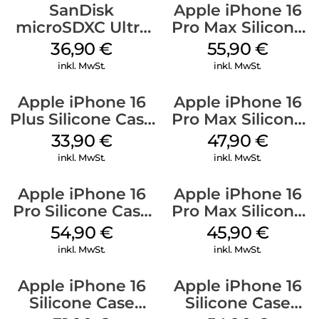
SanDisk
Apple iPhone 16
microSDXC Ultra
Pro Max Silicone
128 GB + Adapter
Case MagSafe
36,90
€
55,90
€
Mobile
Stone Gray
inkl. MwSt.
inkl. MwSt.
Apple iPhone 16
Apple iPhone 16
Plus Silicone Case
Pro Max Silicone
MagSafe Lake
Case MagSafe
33,90
€
47,90
€
Green
Black
inkl. MwSt.
inkl. MwSt.
Apple iPhone 16
Apple iPhone 16
Pro Silicone Case
Pro Max Silicone
MagSafe Black
Case MagSafe
54,90
€
45,90
€
Ultramarine
inkl. MwSt.
inkl. MwSt.
Apple iPhone 16
Apple iPhone 16
Silicone Case
Silicone Case